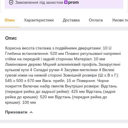
Замовлення під захистом
Опис
Характеристики
Доставка
Оплата
Умови п
Опис
Корисна висота стелажа з подвійними дверцятами: 10 U
Глибина встановлення: 520 мм Плавно регульовані напрямні
стійки на передній і задній сторонах Матеріал: 10 мм
Ламіноване дерево Міцний алюмінієвий профіль Заокруглені
кулькові кути 4 Складні ручки 4 Засувки-метелики 4 Великі
гумові ніжки на нижній стороні Зовнішній
розміри
(Ш x В x Г):
545 x 500 x 670 мм Вага: прибл. 15 кг Поверхня: Чорне
покриття Включає набір гвинтів Внутрішні розміри: Відстань
(передня рейка до задньої рейки): 425 мм Відстань (задня
рейка до кришки): 520 мм Відстань (передня рейка до
кришки): 100 мм
Приховати