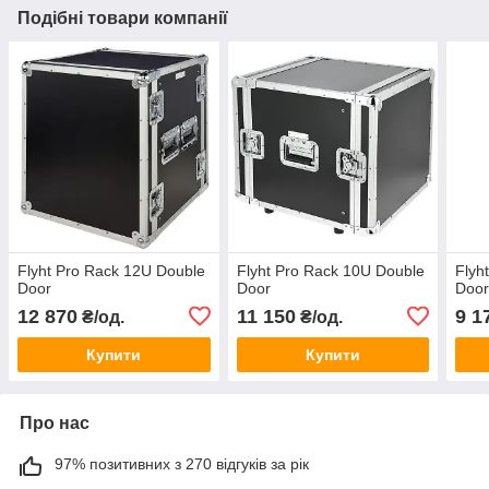
Подібні товари компанії
Flyht Pro Rack 12U Double
Flyht Pro Rack 10U Double
Flyh
Door
Door
Door
12 870
11 150
9 1
₴/од.
₴/од.
Купити
Купити
Про нас
97% позитивних з 270 відгуків за рік