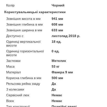
Колір
Чорний
Користувальницькі характеристики
Зовнішня висота в мм
941 мм
Зовнішня глибина в мм
608 мм
Зовнішня ширина в мм
633 мм
Доступно с
листопад 2018 р.
Одиниці вертикальної
18 ед.
висоти
Одиниці горизонтальної
0 ед.
висоти
Застежки
Метелик
Маса
53 кг
Матеріал
Фанера 9 мм
Корисна глибина в мм
500 мм
Рельсова рейка ззаду
Да
З колесами
Да
Сервісний люк
Немає
Візок
Немає
Тип конструкції
Подвійні двері