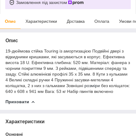
Замовлення під захистом
Опис
Характеристики
Доставка
Оплата
Умови п
Опис
19-дюймова стійка Touring із амортизацією Подвійні двері з
відкидними кришками, які засуваються в корпус. Ефективна
висота 18 U. Ефективна глибина: 520 мм. Матеріал: фанера з
чорним покриттям 9 мм. З рейками, підвішеними спереду та
ззаду. Стійкі алюмінієві профілі 35 x 35 мм. 8 Кути з кульками
4 Великі складні ручки 4 Пружинні засувки-метелики 4
коліщатка, 2 з них з гальмами Зовнішні
розміри
без коліщаток:
640 x 608 x 941 мм Вага: 53 кг Набір гвинтів включено
Приховати
Характеристики
Основні