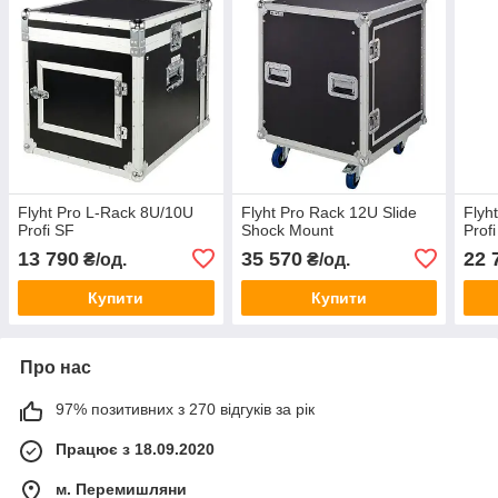
Flyht Pro L-Rack 8U/10U
Flyht Pro Rack 12U Slide
Flyh
Profi SF
Shock Mount
Prof
13 790
35 570
22 
₴/од.
₴/од.
Купити
Купити
Про нас
97% позитивних з 270 відгуків за рік
Працює з 18.09.2020
м. Перемишляни