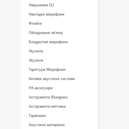
Навушники DJ
Накладні мікрофони
Флейти
Обладнання зв'язку
Бездротові мікрофони
Укулеле
Укулеле
Гарнітура Мікрофони
Активні акустичні системи
PA аксесуари
Інструменти Bluegrass
Інструменти мятлика
Гармошки
Акустичні матеріали