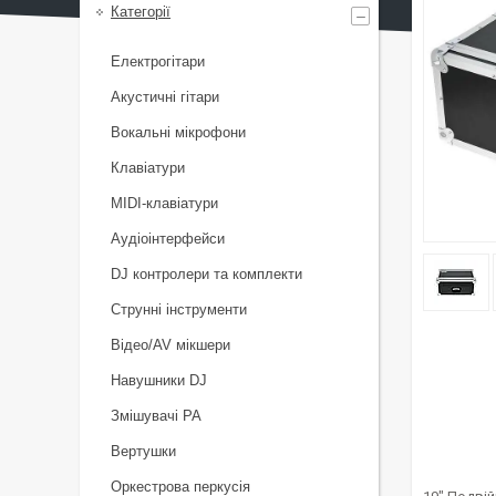
Категорії
Електрогітари
Акустичні гітари
Вокальні мікрофони
Клавіатури
MIDI-клавіатури
Аудіоінтерфейси
DJ контролери та комплекти
Струнні інструменти
Відео/AV мікшери
Навушники DJ
Змішувачі PA
Вертушки
Оркестрова перкусія