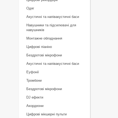
Одяг
Акустичні та напівакустичні баси
Навушники та підсилювачі для
навушників
Монтажне обладнання
Цифрові піаніно
Бездротові мікрофони
Акустичні та напівакустичні баси
Еуфонії
Тромбони
Бездротові мікрофони
DJ ефекти
Акордеони
Цифрові мікшерні пульти