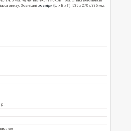
ріал: 6 мм. Мультиплекс із покриттям. Стійкі алюмінієві
ніжки внизу. Зовнішні
розміри
(Ш x В x Г): 535 x 270 x 335 мм.
 р.
клямкою