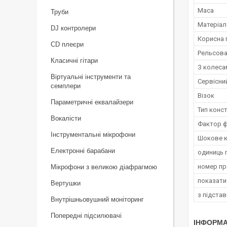
Маса
Труби
Матеріал
DJ контролери
Корисна 
CD плеєри
Рельсова
Класичні гітари
З колеса
Віртуальні інструменти та
Сервісни
семплери
Візок
Параметричні еквалайзери
Тип конст
Вокалісти
Фактор 
Інструментальні мікрофони
Шокове к
Електронні барабани
одиниць 
номер п
Мікрофони з великою діафрагмою
показати
Вертушки
з підста
Внутрішньовушний моніторинг
Попередні підсилювачі
ІНФОРМА