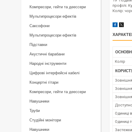
19" Подвій
профілі. К
Компресори, гейти та деессери
Колір: чор
Мультипроцесори ефектів
Саксофони
ХАРАКТЕ
Мультипроцесори ефектів
Підставки
ОСНОВН
Акустичні барабани
Колір
Народні інструменти
КОРИСТ
Цифрові інтерфейсні кабелі
Зовнішня
Концертні гітари
Зовнішня
Компресори, гейти та деессери
Зовнішня
Навушники
Доступно
Труби
Одиниці 
Студійні монітори
Одиниці 
Навушники
Застежк