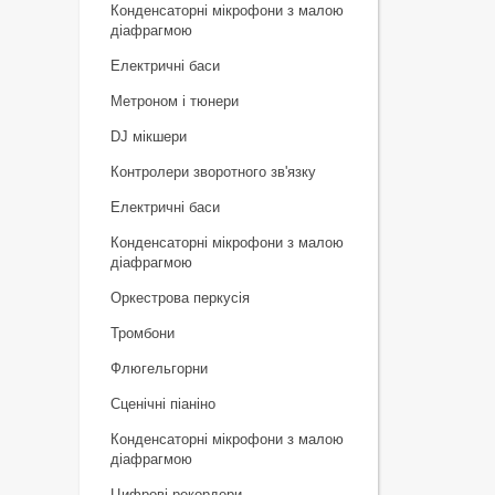
Конденсаторні мікрофони з малою
діафрагмою
Електричні баси
Метроном і тюнери
DJ мікшери
Контролери зворотного зв'язку
Електричні баси
Конденсаторні мікрофони з малою
діафрагмою
Оркестрова перкусія
Тромбони
Флюгельгорни
Сценічні піаніно
Конденсаторні мікрофони з малою
діафрагмою
Цифрові рекордери