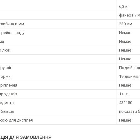
6,3 кг
фанера 7 
глибина в мм
230 мм
 рейка ззаду
Немає
ми
Немає
й люк
Немає
Немає
рукції
Подвійні д
форми
19 дюймів
ріплення
Немає
продажів
1 шт.
редмета
432150
 більше
показати 
вкою для дисплея
Немає
ЦІЯ ДЛЯ ЗАМОВЛЕННЯ