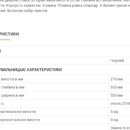
на дверна стійка 5U Ефективна висота 23 см. Глибина встановлення. Мате
ути. Корпус із захватом. 4 замки. Плавна рейка спереду. 4. Великі гумові 
ний. Включає набір гвинтів
РИСТИКИ
І
Чорний
УВАЛЬНИЦЬКІ ХАРАКТЕРИСТИКИ
 висота в мм
270 мм
 глибина в мм
335 мм
 ширина в мм
535 мм
 с
ілюль 2018
вертикальної висоти
5 ед.
горизонтальної висоти
0 ед.
и
Замок із 