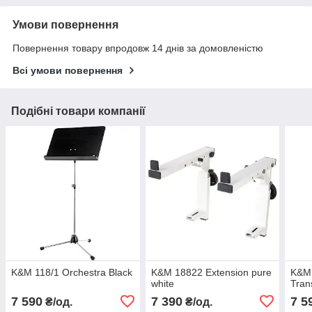
Умови повернення
Повернення товару впродовж 14 днів за домовленістю
Всі умови повернення
Подібні товари компанії
K&M 118/1 Orchestra Black
K&M 18822 Extension pure
K&M 
white
Tran
7 590
7 390
7 5
₴/од.
₴/од.