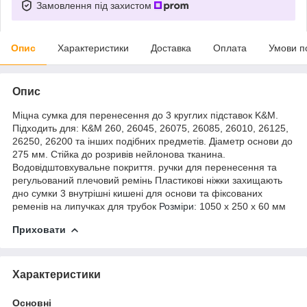
Замовлення під захистом
Опис
Характеристики
Доставка
Оплата
Умови п
Опис
Міцна сумка для перенесення до 3 круглих підставок K&M.
Підходить для: K&M 260, 26045, 26075, 26085, 26010, 26125,
26250, 26200 та інших подібних предметів. Діаметр основи до
275 мм. Стійка до розривів нейлонова тканина.
Водовідштовхувальне покриття. ручки для перенесення та
регульований плечовий ремінь Пластикові ніжки захищають
дно сумки 3 внутрішні кишені для основи та фіксованих
ременів на липучках для трубок
Розміри
: 1050 x 250 x 60 мм
Приховати
Характеристики
Основні