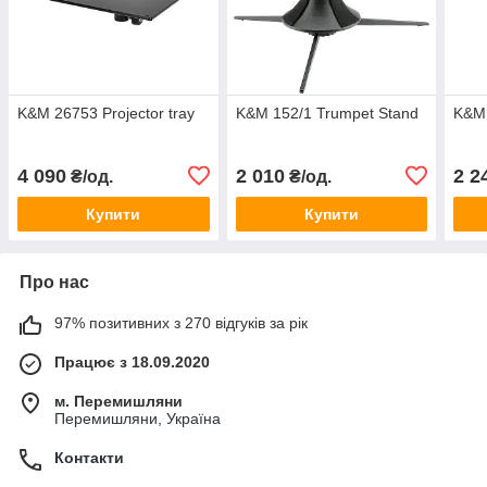
K&M 26753 Projector tray
K&M 152/1 Trumpet Stand
K&M 
4 090
2 010
2 2
₴/од.
₴/од.
Купити
Купити
Про нас
97% позитивних з 270 відгуків за рік
Працює з 18.09.2020
м. Перемишляни
Перемишляни, Україна
Контакти