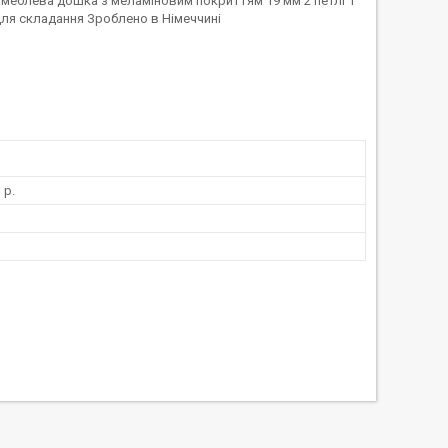
л: меблева дошка з меламіновим покриттям 19 мм 2 петлі 1
и для складання Зроблено в Німеччині
 р.