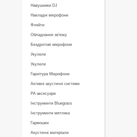
Навушники DJ
Накладні мікрофони
Флейти
Обладнання зв'язку
Бездротові мікрофони
Укулеле
Укулеле
Гарнітура Мікрофони
Активні акустичні системи
PA аксесуари
Інструменти Bluegrass
Інструменти мятлика
Гармошки
Акустичні матеріали