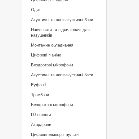
Одяг
Акустичні та напівакустичні баси
Навушники та підсилювачі для
навушників
Монтажне обладнання
Цифрові піаніно
Бездротові мікрофони
Акустичні та напівакустичні баси
Еуфонії
Тромбони
Бездротові мікрофони
DJ ефекти
Акордеони
Цифрові мікшерні пульти