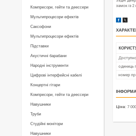
Задні двер
замок із 2
Компресори, гейти та деессери
Мультипроцесори ефектів
Саксофони
ХАРАКТЕ
Мультипроцесори ефектів
Підставки
КОРИСТ
Акустичні барабани
Доступно
Народні інструменти
одиниць 
номер п
Цифрові інтерфейсні кабелі
Концертні гітари
ІНФОРМА
Компресори, гейти та деессери
Навушники
Ціна:
7 000
Труби
Студійні монітори
Навушники