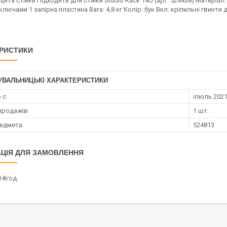
цята стійки Підходять для стійки Studio Rack 14U (арт. 524438) Матеріа
 ключами 1 запірна пластина Вага: 4,8 кг Колір: бук Вкл. кріпильні гвинт
РИСТИКИ
УВАЛЬНИЦЬКІ ХАРАКТЕРИСТИКИ
 с
ілюль 2021
продажів
1 шт.
редмета
524813
ЦІЯ ДЛЯ ЗАМОВЛЕННЯ
 ₴/од.