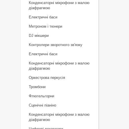
Конденсаторні мікрофони з малою
діафрагмою
Електричні баси
Метроном і тюнери
DJ мікшери
Контролери зворотного зв'язку
Електричні баси
Конденсаторні мікрофони з малою
діафрагмою
Оркестрова перкусія
Тромбони
Флюгельгорни
Сценічні піаніно
Конденсаторні мікрофони з малою
діафрагмою
Цифрові рекордери