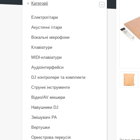
Категорії
Електрогітари
Акустичні гітари
Вокальні мікрофони
Клавіатури
MIDI-клавіатури
Аудіоінтерфейси
DJ контролери та комплекти
Струнні інструменти
Відео/AV мікшери
Навушники DJ
Змішувачі PA
Вертушки
Оркестрова перкусія