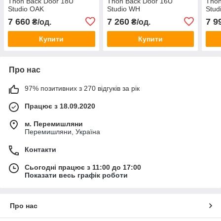
Thon Back Door 18U
Thon Back Door 16U
Thon
Studio OAK
Studio WH
Stud
7 660
7 260
7 9
₴/од.
₴/од.
Купити
Купити
Про нас
97% позитивних з 270 відгуків за рік
Працює з 18.09.2020
м. Перемишляни
Перемишляни, Україна
Контакти
Сьогодні працює з 11:00 до 17:00
Показати весь графік роботи
Про нас