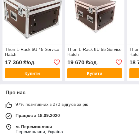
Thon L-Rack 6U 45 Service
Thon L-Rack 8U 55 Service
Thon
Hatch
Hatch
Hatc
17 360
19 670
18 
₴/од.
₴/од.
Купити
Купити
Про нас
97% позитивних з 270 відгуків за рік
Працює з 18.09.2020
м. Перемишляни
Перемишляни, Україна