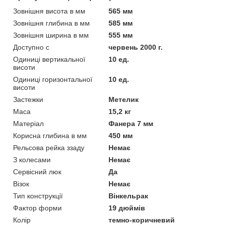
Зовнішня висота в мм
565 мм
Зовнішня глибина в мм
585 мм
Зовнішня ширина в мм
555 мм
Доступно с
червень 2000 г.
Одиниці вертикальної
10 ед.
висоти
Одиниці горизонтальної
10 ед.
висоти
Застежки
Метелик
Маса
15,2 кг
Матеріал
Фанера 7 мм
Корисна глибина в мм
450 мм
Рельсова рейка ззаду
Немає
З колесами
Немає
Сервісний люк
Да
Візок
Немає
Тип конструкції
Вінкельрак
Фактор форми
19 дюймів
Колір
темно-коричневий