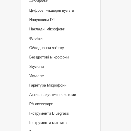
Акордеони
Цифрові мікшерні пульти
Навушники DJ
Накладні мікрофони
Флейти
Обладнання зв'язку
Бездротові мікрофони
Укулеле
Укулеле
Гарнітура Мікрофони
Активні акустичні системи
PA аксесуари
Інструменти Bluegrass
Інструменти мятлика