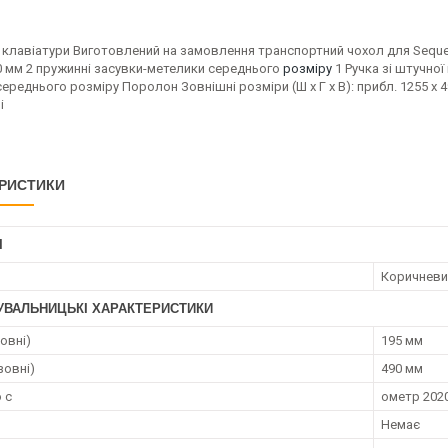
клавіатури Виготовлений на замовлення транспортний чохол для Sequent
30 мм 2 пружинні засувки-метелики середнього
розміру
1 Ручка зі штучної
ереднього розміру Поролон Зовнішні розміри (Ш x Г x В): прибл. 1255 x 4
і
РИСТИКИ
І
Коричневи
УВАЛЬНИЦЬКІ ХАРАКТЕРИСТИКИ
овні)
195 мм
зовні)
490 мм
 с
ометр 2020
Немає