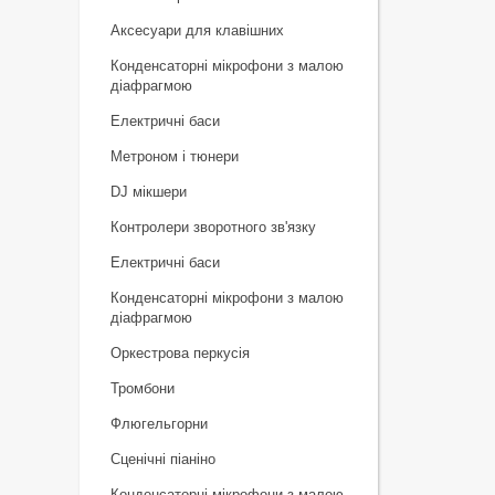
Аксесуари для клавішних
Конденсаторні мікрофони з малою
діафрагмою
Електричні баси
Метроном і тюнери
DJ мікшери
Контролери зворотного зв'язку
Електричні баси
Конденсаторні мікрофони з малою
діафрагмою
Оркестрова перкусія
Тромбони
Флюгельгорни
Сценічні піаніно
Конденсаторні мікрофони з малою