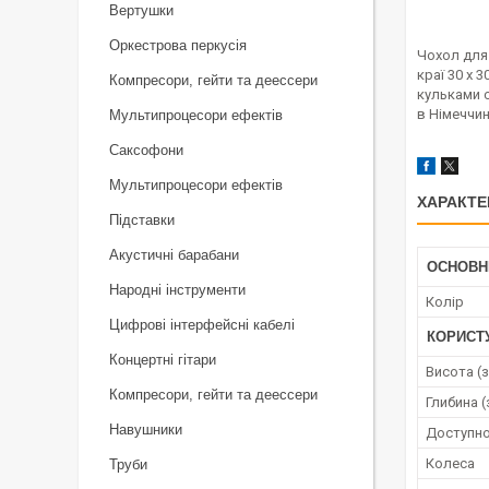
Вертушки
Оркестрова перкусія
Чохол для 
краї 30 x 
Компресори, гейти та деессери
кульками с
в Німеччин
Мультипроцесори ефектів
Саксофони
Мультипроцесори ефектів
ХАРАКТЕ
Підставки
Акустичні барабани
ОСНОВН
Народні інструменти
Колір
Цифрові інтерфейсні кабелі
КОРИСТ
Концертні гітари
Висота (з
Компресори, гейти та деессери
Глибина (
Навушники
Доступно
Колеса
Труби