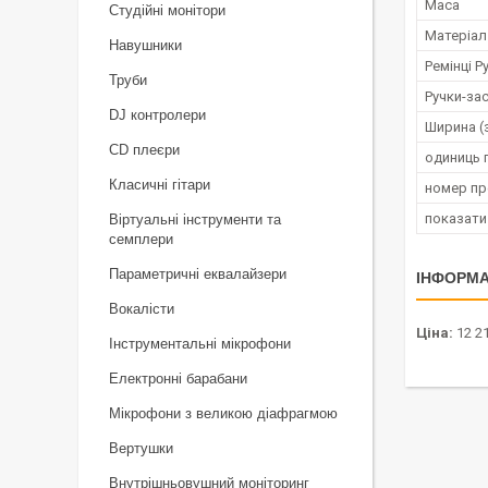
Маса
Студійні монітори
Матеріал
Навушники
Ремінці Р
Труби
Ручки-за
DJ контролери
Ширина (
CD плеєри
одиниць 
Класичні гітари
номер п
показати
Віртуальні інструменти та
семплери
Параметричні еквалайзери
ІНФОРМА
Вокалісти
Ціна:
12 21
Інструментальні мікрофони
Електронні барабани
Мікрофони з великою діафрагмою
Вертушки
Внутрішньовушний моніторинг