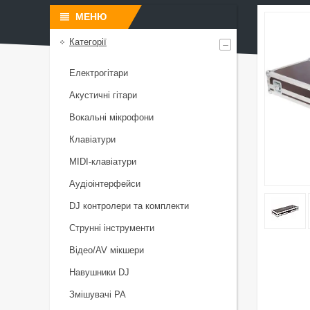
Категорії
Електрогітари
Акустичні гітари
Вокальні мікрофони
Клавіатури
MIDI-клавіатури
Аудіоінтерфейси
DJ контролери та комплекти
Струнні інструменти
Відео/AV мікшери
Навушники DJ
Змішувачі PA