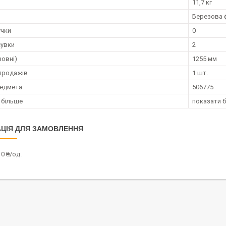
11,7 кг
Березова 
учки
0
сувки
2
зовні)
1255 мм
продажів
1 шт.
редмета
506775
 більше
показати 
ЦІЯ ДЛЯ ЗАМОВЛЕННЯ
0 ₴/од.