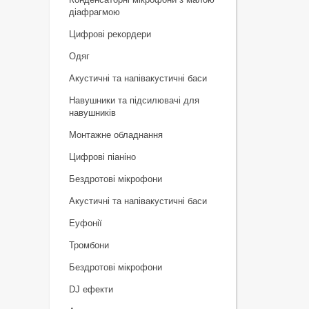
діафрагмою
Цифрові рекордери
Одяг
Акустичні та напівакустичні баси
Навушники та підсилювачі для
навушників
Монтажне обладнання
Цифрові піаніно
Бездротові мікрофони
Акустичні та напівакустичні баси
Еуфонії
Тромбони
Бездротові мікрофони
DJ ефекти