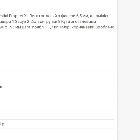
ial Prophet XL Виготовлений з фанери 6,5 мм, алюмінієві
 шкіри 1 Засув 2 Складні ручки 8 Кути зі сталевими
90 x 195 мм Вага: прибл.
11
,7 кг Колір: коричневий Зроблено
й
 р.