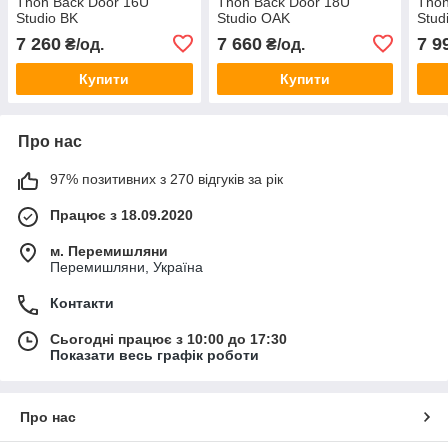
Thon Back Door 16U
Thon Back Door 18U
Thon
Studio BK
Studio OAK
Stud
7 260
7 660
7 9
₴/од.
₴/од.
Купити
Купити
Про нас
97% позитивних з 270 відгуків за рік
Працює з 18.09.2020
м. Перемишляни
Перемишляни, Україна
Контакти
Сьогодні працює з 10:00 до 17:30
Показати весь графік роботи
Про нас