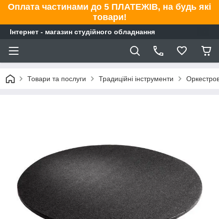
Оплата частинами до 5 ПЛАТЕЖІВ, на будь які
товари!
Інтернет - магазин студійного обладнання
Товари та послуги
Традиційні інструменти
Оркестров