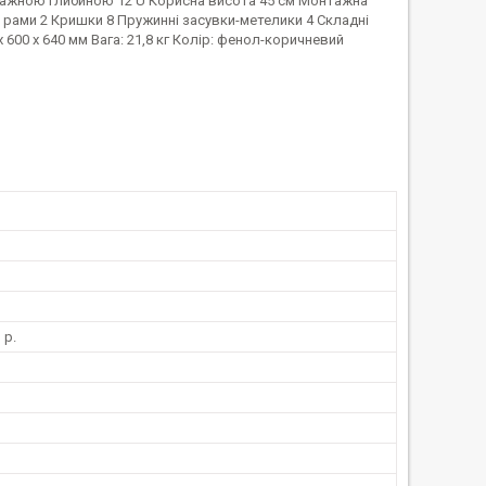
тажною глибиною 12 U Корисна висота 45 см Монтажна
 рами 2 Кришки 8 Пружинні засувки-метелики 4 Складні
5 x 600 x 640 мм Вага: 21,8 кг Колір: фенол-коричневий
 р.