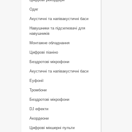
Одяг
Акустичні та напівакустичні баси
Навушники та підсилювачі для
навушників
Монтажне обладнання
Цифрові піаніно
Бездротові мікрофони
Акустичні та напівакустичні баси
Еуфонії
Тромбони
Бездротові мікрофони
DJ ефекти
Акордеони
Цифрові мікшерні пульти