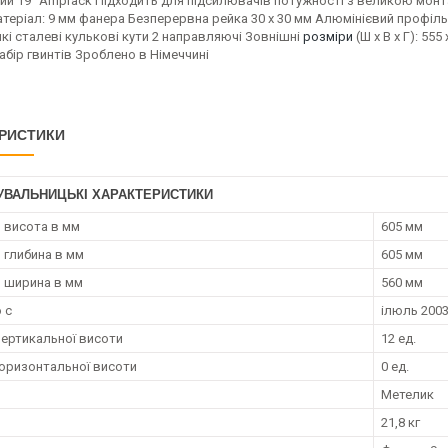
ий 19" Amprack Підходить для підсилювачів потужності з великою мон
теріал: 9 мм фанера Безперервна рейка 30 x 30 мм Алюмінієвий профіль
кі сталеві кулькові кути 2 направляючі Зовнішні
розміри
(Ш x В x Г): 55
бір гвинтів Зроблено в Німеччині
РИСТИКИ
УВАЛЬНИЦЬКІ ХАРАКТЕРИСТИКИ
 висота в мм
605 мм
 глибина в мм
605 мм
 ширина в мм
560 мм
 с
ілюль 2003
вертикальної висоти
12 ед.
горизонтальної висоти
0 ед.
и
Метелик
21,8 кг