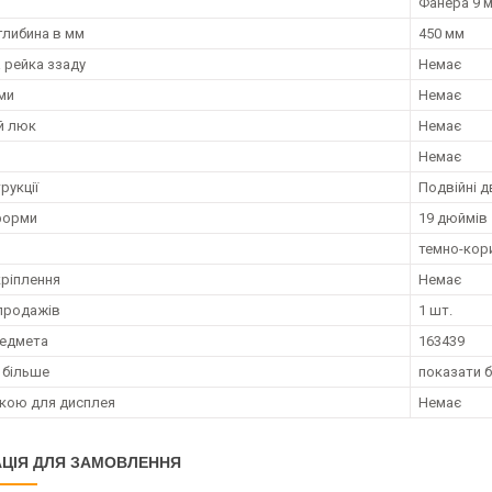
Фанера 9 
глибина в мм
450 мм
 рейка ззаду
Немає
ми
Немає
й люк
Немає
Немає
рукції
Подвійні д
форми
19 дюймів
темно-кор
ріплення
Немає
продажів
1 шт.
редмета
163439
 більше
показати 
вкою для дисплея
Немає
ЦІЯ ДЛЯ ЗАМОВЛЕННЯ