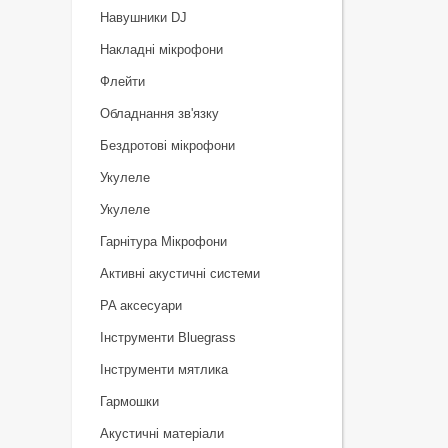
Навушники DJ
Накладні мікрофони
Флейти
Обладнання зв'язку
Бездротові мікрофони
Укулеле
Укулеле
Гарнітура Мікрофони
Активні акустичні системи
PA аксесуари
Інструменти Bluegrass
Інструменти мятлика
Гармошки
Акустичні матеріали