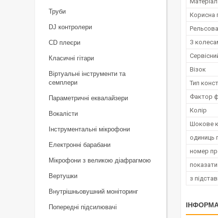
Матеріал
Труби
Корисна 
DJ контролери
Рельсова
З колеса
CD плеєри
Сервісни
Класичні гітари
Візок
Віртуальні інструменти та
семплери
Тип конст
Фактор 
Параметричні еквалайзери
Колір
Вокалісти
Шокове к
Інструментальні мікрофони
одиниць 
Електронні барабани
номер п
Мікрофони з великою діафрагмою
показати
Вертушки
з підста
Внутрішньовушний моніторинг
ІНФОРМА
Попередні підсилювачі