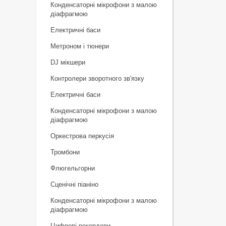
Конденсаторні мікрофони з малою
діафрагмою
Електричні баси
Метроном і тюнери
DJ мікшери
Контролери зворотного зв'язку
Електричні баси
Конденсаторні мікрофони з малою
діафрагмою
Оркестрова перкусія
Тромбони
Флюгельгорни
Сценічні піаніно
Конденсаторні мікрофони з малою
діафрагмою
Цифрові рекордери