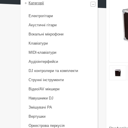
Категорії
Електрогітари
Акустичні гітари
Вокальні мікрофони
Клавіатури
MIDI-клавіатури
Аудіоінтерфейси
DJ контролери та комплекти
Струнні інструменти
Відео/AV мікшери
Навушники DJ
Змішувачі PA
Вертушки
Оркестрова перкусія