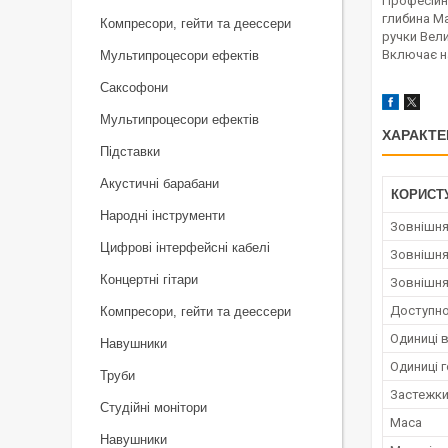
Професійн
глибина Ма
Компресори, гейти та деессери
ручки Вели
Включає на
Мультипроцесори ефектів
Саксофони
Мультипроцесори ефектів
ХАРАКТЕ
Підставки
Акустичні барабани
КОРИСТ
Народні інструменти
Зовнішня
Цифрові інтерфейсні кабелі
Зовнішня
Концертні гітари
Зовнішня
Доступно
Компресори, гейти та деессери
Одиниці 
Навушники
Одиниці 
Труби
Застежк
Студійні монітори
Маса
Навушники