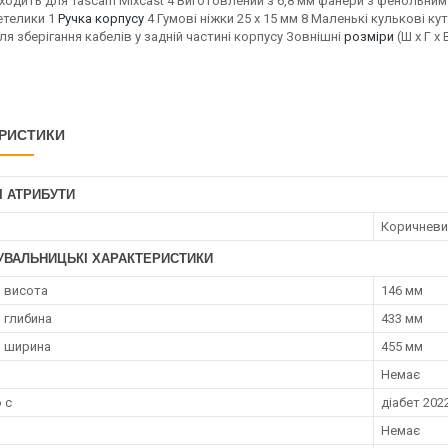
ходить для Tascam Mixcast 4 Виготовлений з 6,8 мм фанери з фенольним
етелики 1
Ручка корпусу
4 Гумові ніжки 25 x 15 мм 8 Маленькі кулькові к
ля зберігання кабелів у задній частині корпусу Зовнішні
розміри
(Ш x Г x 
РИСТИКИ
І АТРИБУТИ
Коричневи
УВАЛЬНИЦЬКІ ХАРАКТЕРИСТИКИ
 висота
146 мм
 глибина
433 мм
я ширина
455 мм
Немає
 с
діабет 2022
Немає