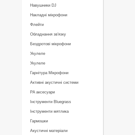
Навушники DJ
Накладні мікрофони
Флейти
Обладнання зв'язку
Бездротові мікрофони
Укулеле
Укулеле
Гарнітура Мікрофони
Активні акустичні системи
PA аксесуари
Інструменти Bluegrass
Інструменти мятлика
Гармошки
Акустичні матеріали