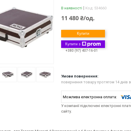
В наявності
Код:
534660
11 480 ₴/од.
Купити
Купити з
+380 (97) 407-16-01
повернення товару протягом 14 днів
з
У компанії підключені електронні пла
сайту.