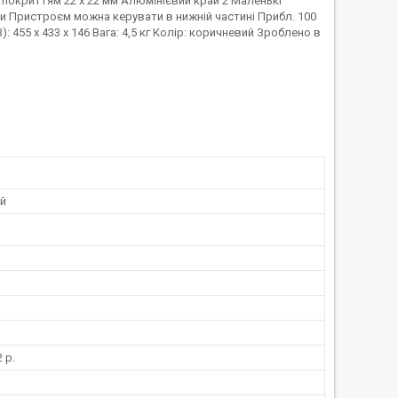
 покриттям 22 x 22 мм Алюмінієвий край 2 Маленькі
ути Пристроєм можна керувати в нижній частині Прибл. 100
В): 455 x 433 x 146 Вага: 4,5 кг Колір: коричневий Зроблено в
й
 р.