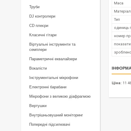
Маса
Труби
Матеріал
DJ контролери
Тип
CD плеєри
одиниць 
Класичні гітари
номер п
показати
Віртуальні інструменти та
семплери
зроблено
Параметричні еквалайзери
ІНФОРМА
Вокалісти
Інструментальні мікрофони
Ціна:
11 48
Електронні барабани
Мікрофони з великою діафрагмою
Вертушки
Внутрішньовушний моніторинг
Попередні підсилювачі