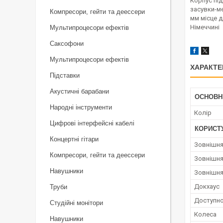
Корпус під
засувки-м
Компресори, гейти та деессери
мм місце д
Німеччині
Мультипроцесори ефектів
Саксофони
Мультипроцесори ефектів
ХАРАКТЕ
Підставки
Акустичні барабани
ОСНОВН
Народні інструменти
Колір
Цифрові інтерфейсні кабелі
КОРИСТ
Концертні гітари
Зовнішня
Компресори, гейти та деессери
Зовнішня
Навушники
Зовнішн
Докхаус
Труби
Доступно
Студійні монітори
Колеса
Навушники