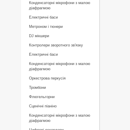
Конденсаторні мікрофони з малою
діафрагмою
Електричні баси
Метроном і тюнери
DJ мікшери
Контролери зворотного зв'язку
Електричні баси
Конденсаторні мікрофони з малою
діафрагмою
Оркестрова перкусія
Тромбони
Флюгельгорни
Сценічні піаніно
Конденсаторні мікрофони з малою
діафрагмою
Цифрові рекордери