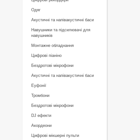
Одяг
Акустичні та напівакустичні баси
Навушники та підсилювачі для
навушників
Монтажне обладнання
Цифрові піаніно
Бездротові мікрофони
Акустичні та напівакустичні баси
Еуфонії
Тромбони
Бездротові мікрофони
DJ ефекти
Акордеони
Цифрові мікшерні пульти