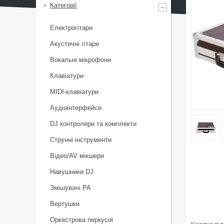
Категорії
Електрогітари
Акустичні гітари
Вокальні мікрофони
Клавіатури
MIDI-клавіатури
Аудіоінтерфейси
DJ контролери та комплекти
Струнні інструменти
Відео/AV мікшери
Навушники DJ
Змішувачі PA
Вертушки
Оркестрова перкусія