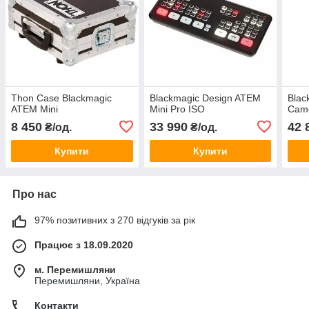
Thon Case Blackmagic
Blackmagic Design ATEM
Blac
ATEM Mini
Mini Pro ISO
Came
8 450
33 990
42 
₴/од.
₴/од.
Купити
Купити
Про нас
97% позитивних з 270 відгуків за рік
Працює з 18.09.2020
м. Перемишляни
Перемишляни, Україна
Контакти