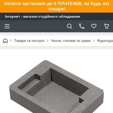
Оплата частинами до 5 ПЛАТЕЖІВ, на будь які
товари!
Інтернет - магазин студійного обладнання
Товари та послуги
Чохли, стелажі та сумки
Фурнітур