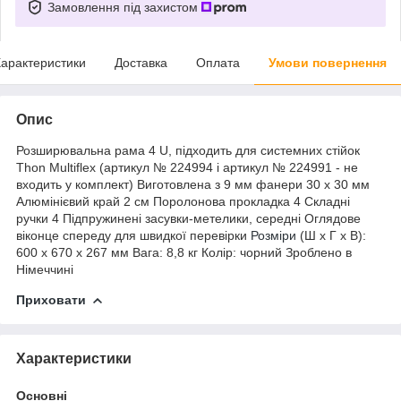
Замовлення під захистом
арактеристики
Доставка
Оплата
Умови повернення
Опис
Розширювальна рама 4 U, підходить для системних стійок
Thon Multiflex (артикул № 224994 і артикул № 224991 - не
входить у комплект) Виготовлена з 9 мм фанери 30 x 30 мм
Алюмінієвий край 2 см Поролонова прокладка 4 Складні
ручки 4 Підпружинені засувки-метелики, середні Оглядове
віконце спереду для швидкої перевірки
Розміри
(Ш x Г x В):
600 x 670 x 267 мм Вага: 8,8 кг Колір: чорний Зроблено в
Німеччині
Приховати
Характеристики
Основні