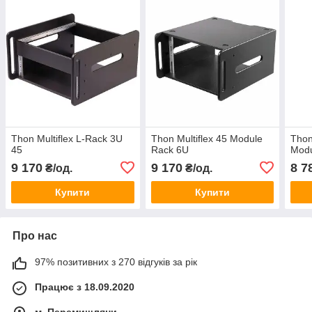
Thon Multiflex L-Rack 3U
Thon Multiflex 45 Module
Thon
45
Rack 6U
Modu
9 170
9 170
8 7
₴/од.
₴/од.
Купити
Купити
Про нас
97% позитивних з 270 відгуків за рік
Працює з 18.09.2020
м. Перемишляни