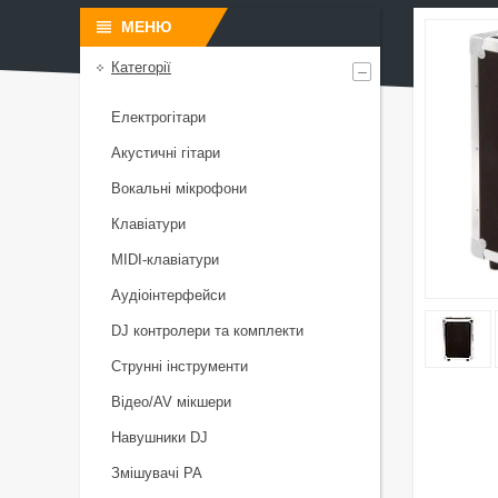
Категорії
Електрогітари
Акустичні гітари
Вокальні мікрофони
Клавіатури
MIDI-клавіатури
Аудіоінтерфейси
DJ контролери та комплекти
Струнні інструменти
Відео/AV мікшери
Навушники DJ
Змішувачі PA