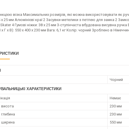
нкцією візка Максимальних розмірів, які можна використовувати як руч
 x 25 мм Алюмінієві краї 2 Засувки-метелики з петлею для замка 2 Замков
Skater 4 Гумові ніжки: 38 x 25 мм 3-ступінчаста вбудована висувна ручка
x Г x В): 550 x 400 x 230 мм Вага: 6,1 кг Колір: чорний Зроблено в Німеччин
РИСТИКИ
І
Чорний
УВАЛЬНИЦЬКІ ХАРАКТЕРИСТИКИ
ікація
Немає
 висота
230 мм
 глибина
230 мм
я ширина
550 мм