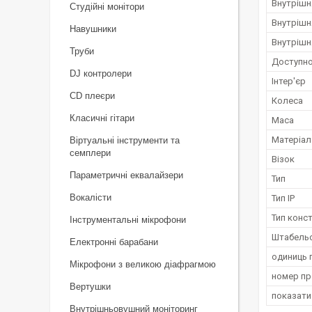
Внутрішн
Студійні монітори
Внутрішн
Навушники
Внутрішн
Труби
Доступно
DJ контролери
Інтер'єр
CD плеєри
Колеса
Класичні гітари
Маса
Матеріал
Віртуальні інструменти та
семплери
Візок
Параметричні еквалайзери
Тип
Вокалісти
Тип IP
Тип конст
Інструментальні мікрофони
Штабель
Електронні барабани
одиниць 
Мікрофони з великою діафрагмою
номер п
Вертушки
показати
Внутрішньовушний моніторинг