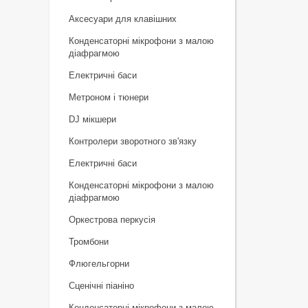
Аксесуари для клавішних
Конденсаторні мікрофони з малою
діафрагмою
Електричні баси
Метроном і тюнери
DJ мікшери
Контролери зворотного зв'язку
Електричні баси
Конденсаторні мікрофони з малою
діафрагмою
Оркестрова перкусія
Тромбони
Флюгельгорни
Сценічні піаніно
Конденсаторні мікрофони з малою