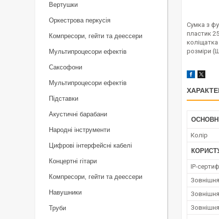
Вертушки
Оркестрова перкусія
Сумка з фу
пластик 25
Компресори, гейти та деессери
коліщатка 
розміри (Ш 
Мультипроцесори ефектів
Саксофони
Мультипроцесори ефектів
ХАРАКТЕ
Підставки
Акустичні барабани
ОСНОВН
Народні інструменти
Колір
Цифрові інтерфейсні кабелі
КОРИСТ
Концертні гітари
IP-сертиф
Компресори, гейти та деессери
Зовнішня
Навушники
Зовнішня
Зовнішн
Труби