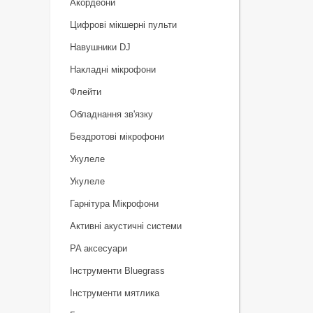
Акордеони
Цифрові мікшерні пульти
Навушники DJ
Накладні мікрофони
Флейти
Обладнання зв'язку
Бездротові мікрофони
Укулеле
Укулеле
Гарнітура Мікрофони
Активні акустичні системи
PA аксесуари
Інструменти Bluegrass
Інструменти мятлика