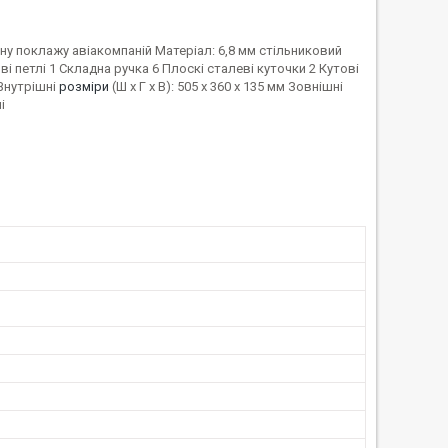
ну поклажу авіакомпаній Матеріал: 6,8 мм стільниковий
і петлі 1 Складна ручка 6 Плоскі сталеві куточки 2 Кутові
 Внутрішні
розміри
(Ш x Г x В): 505 x 360 x 135 мм Зовнішні
і