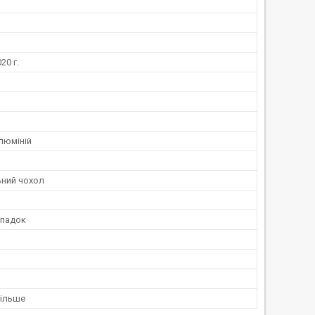
20 г.
люміній
ьний чохол
ипадок
більше