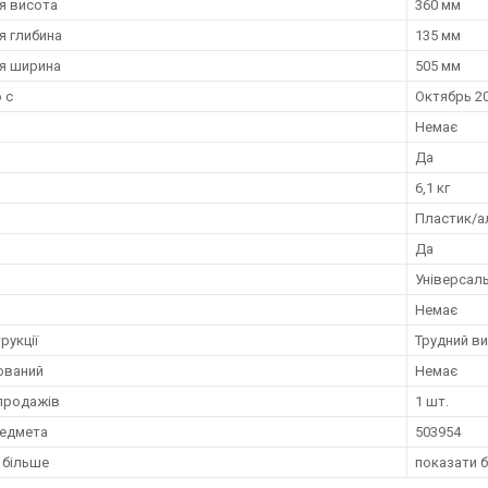
я висота
360 мм
я глибина
135 мм
я ширина
505 мм
 с
Октябрь 20
Немає
Да
6,1 кг
Пластик/а
Да
Універсал
Немає
рукції
Трудний в
ований
Немає
продажів
1 шт.
редмета
503954
 більше
показати 