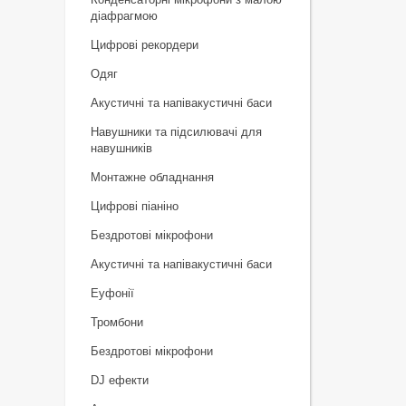
діафрагмою
Цифрові рекордери
Одяг
Акустичні та напівакустичні баси
Навушники та підсилювачі для
навушників
Монтажне обладнання
Цифрові піаніно
Бездротові мікрофони
Акустичні та напівакустичні баси
Еуфонії
Тромбони
Бездротові мікрофони
DJ ефекти