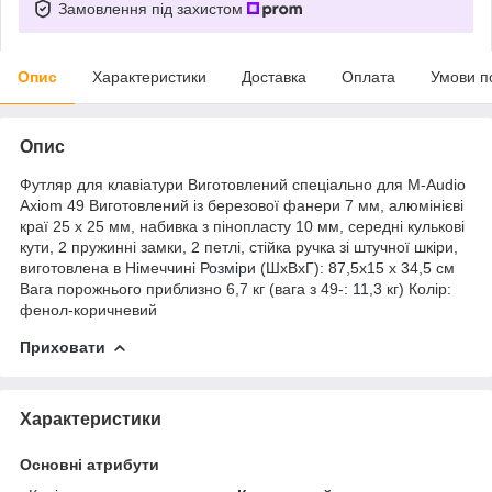
Замовлення під захистом
Опис
Характеристики
Доставка
Оплата
Умови п
Опис
Футляр для клавіатури Виготовлений спеціально для M-Audio
Axiom 49 Виготовлений із березової фанери 7 мм, алюмінієві
краї 25 x 25 мм, набивка з пінопласту 10 мм, середні кулькові
кути, 2 пружинні замки, 2 петлі, стійка ручка зі штучної шкіри,
виготовлена в Німеччині
Розміри
(ШxВxГ): 87,5x15 x 34,5 см
Вага порожнього приблизно 6,7 кг (вага з 49-:
11
,3 кг) Колір:
фенол-коричневий
Приховати
Характеристики
Основні атрибути