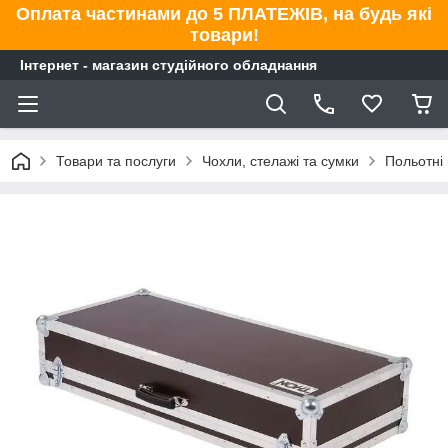
Оплата частинами до 5 ПЛАТЕЖІВ, на будь які
товари!
Інтернет - магазин студійного обладнання
Товари та послуги
Чохли, стелажі та сумки
Польотні