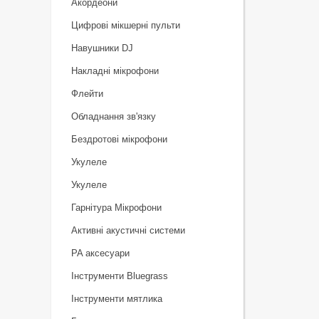
Акордеони
Цифрові мікшерні пульти
Навушники DJ
Накладні мікрофони
Флейти
Обладнання зв'язку
Бездротові мікрофони
Укулеле
Укулеле
Гарнітура Мікрофони
Активні акустичні системи
PA аксесуари
Інструменти Bluegrass
Інструменти мятлика