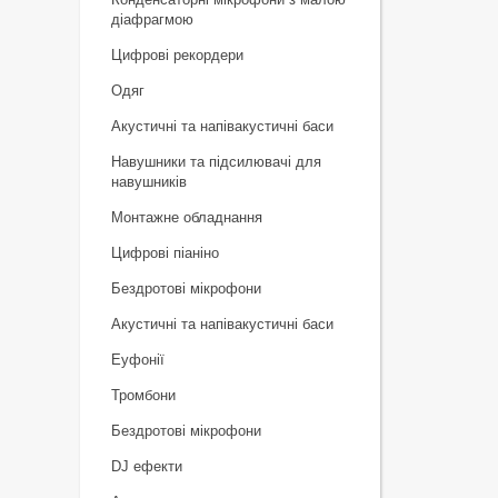
діафрагмою
Цифрові рекордери
Одяг
Акустичні та напівакустичні баси
Навушники та підсилювачі для
навушників
Монтажне обладнання
Цифрові піаніно
Бездротові мікрофони
Акустичні та напівакустичні баси
Еуфонії
Тромбони
Бездротові мікрофони
DJ ефекти