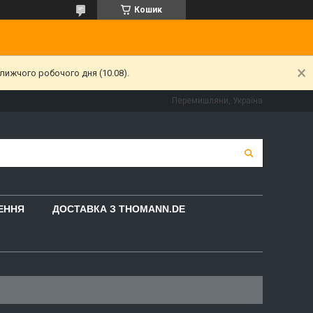
Кошик
лижчого робочого дня (10.08).
Перемишляни, Україна
НЕННЯ
ДОСТАВКА З THOMANN.DE