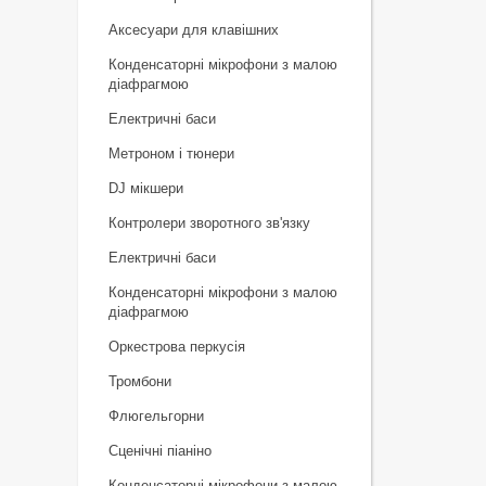
Аксесуари для клавішних
Конденсаторні мікрофони з малою
діафрагмою
Електричні баси
Метроном і тюнери
DJ мікшери
Контролери зворотного зв'язку
Електричні баси
Конденсаторні мікрофони з малою
діафрагмою
Оркестрова перкусія
Тромбони
Флюгельгорни
Сценічні піаніно
Конденсаторні мікрофони з малою