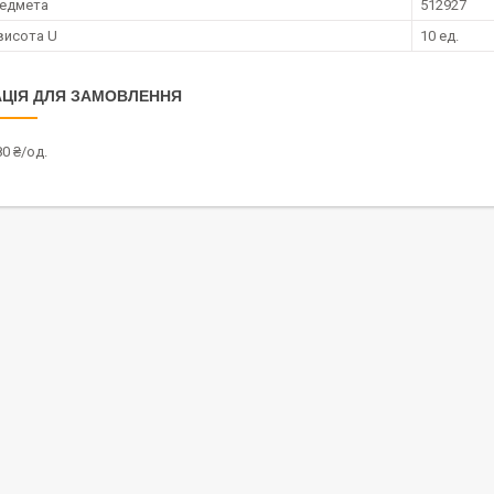
редмета
512927
висота U
10 ед.
ЦІЯ ДЛЯ ЗАМОВЛЕННЯ
0 ₴/од.