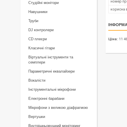
номер п
Студійні монітори
корисна 
Навушники
Труби
ІНФОРМА
DJ контролери
CD плеєри
Ціна:
11 48
Класичні гітари
Віртуальні інструменти та
семплери
Параметричні еквалайзери
Вокалісти
Інструментальні мікрофони
Електронні барабани
Мікрофони з великою діафрагмою
Вертушки
Внутрішньовушний моніторинг