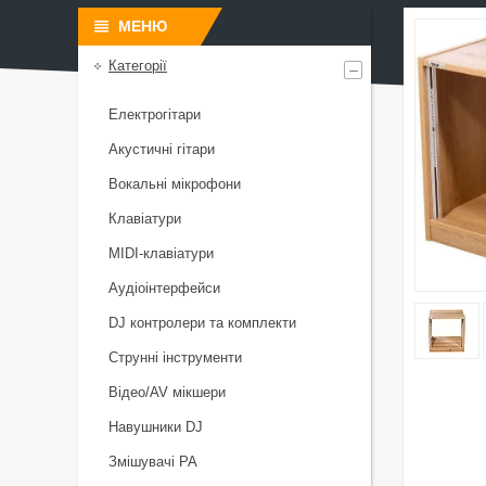
Категорії
Електрогітари
Акустичні гітари
Вокальні мікрофони
Клавіатури
MIDI-клавіатури
Аудіоінтерфейси
DJ контролери та комплекти
Струнні інструменти
Відео/AV мікшери
Навушники DJ
Змішувачі PA