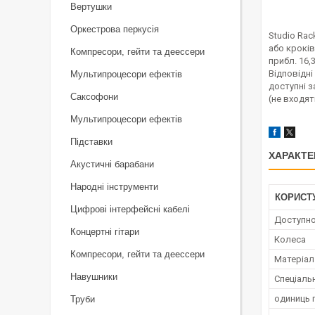
Вертушки
Оркестрова перкусія
Studio Rac
або кроків
Компресори, гейти та деессери
прибл. 16,
Відповідні
Мультипроцесори ефектів
доступні з
Саксофони
(не входят
Мультипроцесори ефектів
Підставки
ХАРАКТЕ
Акустичні барабани
Народні інструменти
КОРИСТ
Цифрові інтерфейсні кабелі
Доступно
Концертні гітари
Колеса
Компресори, гейти та деессери
Матеріал
Навушники
Спеціаль
одиниць 
Труби