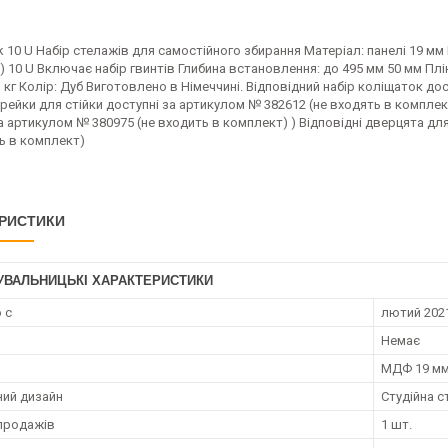
k 10 U Набір стелажів для самостійного збирання Матеріал: панелі 19 мм
) 10 U Включає набір гвинтів Глибина встановлення: до 495 мм 50 мм Пл
3 кг Колір: Дуб Виготовлено в Німеччині. Відповідний набір коліщаток д
 рейки для стійки доступні за артикулом № 382612 (не входять в комплек
а артикулом № 380975 (не входить в комплект) ) Відповідні дверцята дл
ь в комплект)
РИСТИКИ
УВАЛЬНИЦЬКІ ХАРАКТЕРИСТИКИ
 с
лютий 2021
Немає
МДФ 19 м
ний дизайн
Студійна с
продажів
1 шт.