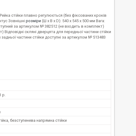
 Рейка стійки плавно регулюється (без фіксованих кроків
інтус Зовнішні
розміри
(Ш x В x D): 540 x 545 x 500 мм Вага:
оступний за артикулом № 382512 (не входить в комплект)
т) Відповідні скляні дверцята для передньої частини стійки
я задньої частини стійки доступні за артикулом № 513483
 р.
м
тійка, безступенева напрямна стійки