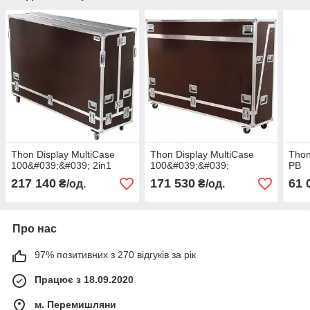
Thon Display MultiCase
Thon Display MultiCase
Thon
100&#039;&#039; 2in1
100&#039;&#039;
PB
217 140
171 530
61 
₴/од.
₴/од.
Про нас
97% позитивних з 270 відгуків за рік
Працює з 18.09.2020
м. Перемишляни