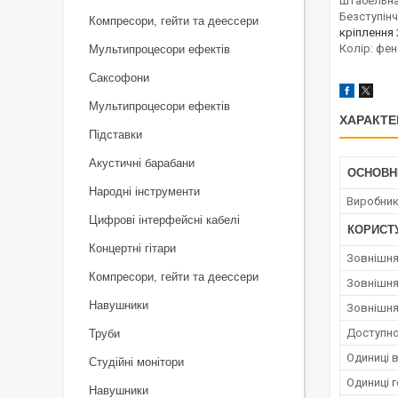
Штабельна 
Безступінч
Компресори, гейти та деессери
кріплення
Колір: фе
Мультипроцесори ефектів
Саксофони
Мультипроцесори ефектів
ХАРАКТЕ
Підставки
Акустичні барабани
ОСНОВН
Народні інструменти
Виробни
Цифрові інтерфейсні кабелі
КОРИСТ
Концертні гітари
Зовнішня
Компресори, гейти та деессери
Зовнішня
Навушники
Зовнішня
Доступно
Труби
Одиниці 
Студійні монітори
Одиниці 
Навушники