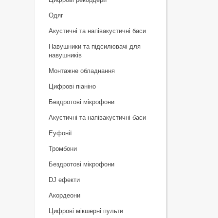
Одяг
Акустичні та напівакустичні баси
Навушники та підсилювачі для
навушників
Монтажне обладнання
Цифрові піаніно
Бездротові мікрофони
Акустичні та напівакустичні баси
Еуфонії
Тромбони
Бездротові мікрофони
DJ ефекти
Акордеони
Цифрові мікшерні пульти