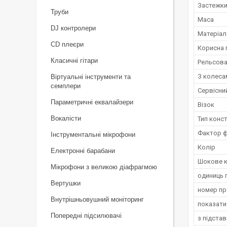
Застежк
Труби
Маса
DJ контролери
Матеріал
CD плеєри
Корисна 
Класичні гітари
Рельсова
З колеса
Віртуальні інструменти та
семплери
Сервісни
Параметричні еквалайзери
Візок
Вокалісти
Тип конст
Фактор 
Інструментальні мікрофони
Колір
Електронні барабани
Шокове к
Мікрофони з великою діафрагмою
одиниць 
Вертушки
номер п
Внутрішньовушний моніторинг
показати
Попередні підсилювачі
з підста