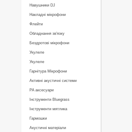
Навушники DJ
Накладні мікрофони
Флейти
Обладнання зв'язку
Бездротові мікрофони
Укулеле
Укулеле
Гарнітура Мікрофони
Активні акустичні системи
PA аксесуари
Інструменти Bluegrass
Інструменти мятлика
Гармошки
Акустичні матеріали