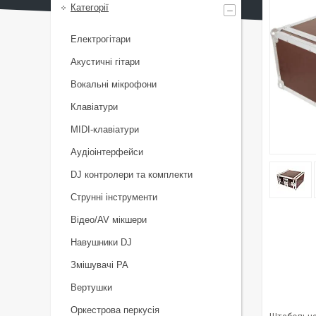
Категорії
Електрогітари
Акустичні гітари
Вокальні мікрофони
Клавіатури
MIDI-клавіатури
Аудіоінтерфейси
DJ контролери та комплекти
Струнні інструменти
Відео/AV мікшери
Навушники DJ
Змішувачі PA
Вертушки
Оркестрова перкусія