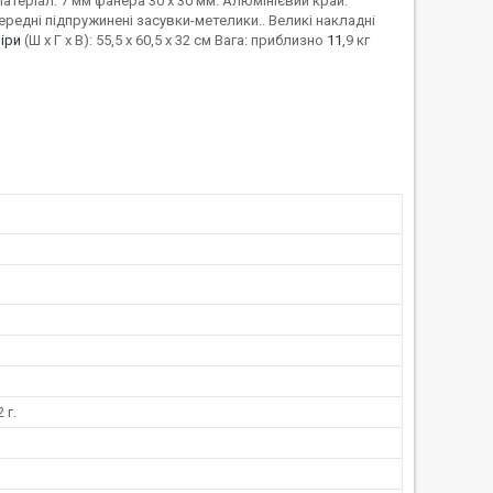
атеріал: 7 мм фанера 30 x 30 мм. Алюмінієвий край.
редні підпружинені засувки-метелики.. Великі накладні
іри
(Ш x Г x В): 55,5 x 60,5 x 32 см Вага: приблизно
11
,9 кг
 г.