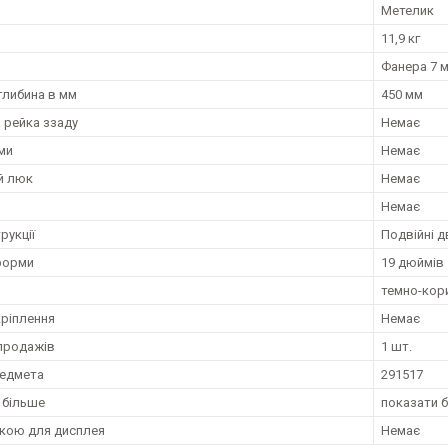
и
Метелик
11,9 кг
Фанера 7 
глибина в мм
450 мм
 рейка ззаду
Немає
ми
Немає
й люк
Немає
Немає
рукції
Подвійні д
форми
19 дюймів
темно-кор
ріплення
Немає
продажів
1 шт.
редмета
291517
 більше
показати 
вкою для дисплея
Немає