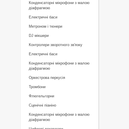
Конденсаторні мікрофони з малою
діафрагмою
Електричні баси
Метроном і тюнери
DJ мікшери
Контролери зворотного зв'язку
Електричні баси
Конденсаторні мікрофони з малою
діафрагмою
Оркестрова перкусія
Тромбони
Флюгельгорни
Сценічні піаніно
Конденсаторні мікрофони з малою
діафрагмою
Цифрові рекордери