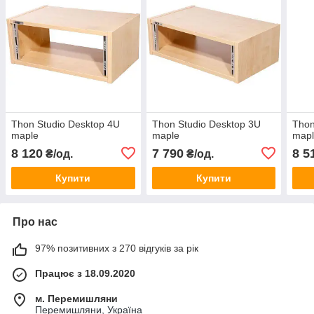
Thon Studio Desktop 4U
Thon Studio Desktop 3U
Thon
maple
maple
map
8 120
7 790
8 5
₴/од.
₴/од.
Купити
Купити
Про нас
97% позитивних з 270 відгуків за рік
Працює з 18.09.2020
м. Перемишляни
Перемишляни, Україна