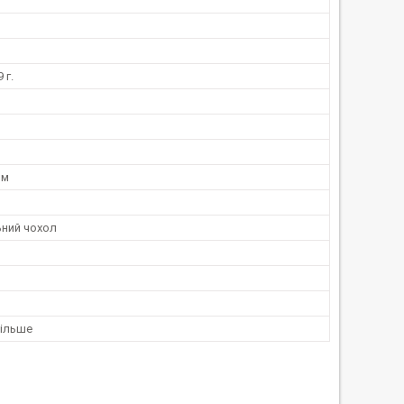
 г.
мм
ьний чохол
більше