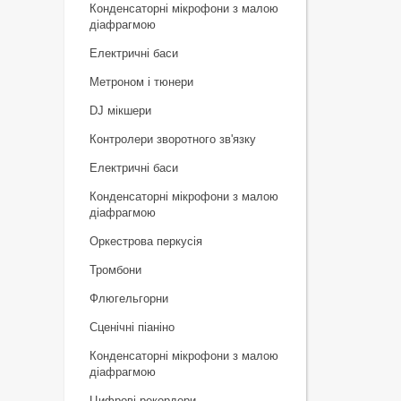
Конденсаторні мікрофони з малою
діафрагмою
Електричні баси
Метроном і тюнери
DJ мікшери
Контролери зворотного зв'язку
Електричні баси
Конденсаторні мікрофони з малою
діафрагмою
Оркестрова перкусія
Тромбони
Флюгельгорни
Сценічні піаніно
Конденсаторні мікрофони з малою
діафрагмою
Цифрові рекордери