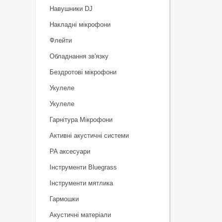
Навушники DJ
Накладні мікрофони
Флейти
Обладнання зв'язку
Бездротові мікрофони
Укулеле
Укулеле
Гарнітура Мікрофони
Активні акустичні системи
PA аксесуари
Інструменти Bluegrass
Інструменти мятлика
Гармошки
Акустичні матеріали