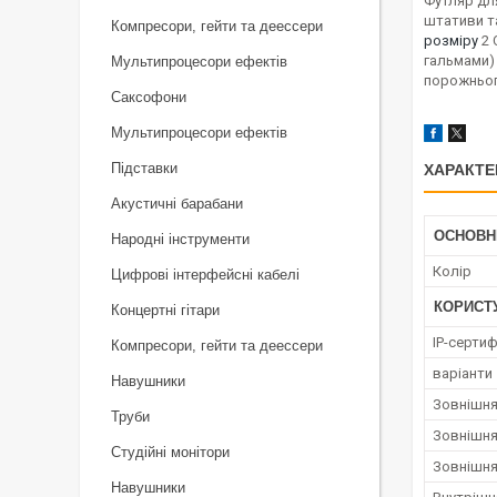
Футляр для
штативи та
Компресори, гейти та деессери
розміру
2 
гальмами) 
Мультипроцесори ефектів
порожньог
Саксофони
Мультипроцесори ефектів
Підставки
ХАРАКТЕ
Акустичні барабани
ОСНОВН
Народні інструменти
Колір
Цифрові інтерфейсні кабелі
КОРИСТ
Концертні гітари
IP-сертиф
Компресори, гейти та деессери
варіанти
Навушники
Зовнішня
Труби
Зовнішня
Студійні монітори
Зовнішн
Навушники