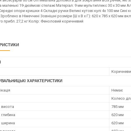
 аксесуарів 60 см Оптимальна допомога для зберігання всіх речей, які з
 маленькі 19-дюймові стелажі Матеріал: 9 мм мультиплекс 30 x 30 мм Ал
Середні опори кришки 4 Складні ручки Великі кутові кулі 4x 100 мм Сині 
Зроблено в Німеччині Зовнішні розміри (Ш x В x Г): 620 x 785 x 620 мм вкл.
о прибл. 27,2 кг Колір: Феноловий коричневий
РИСТИКИ
І
Коричневи
УВАЛЬНИЦЬКІ ХАРАКТЕРИСТИКИ
ікація
Немає
Колесо для
 висота
785 мм
 глибина
620 мм
я ширина
620 мм