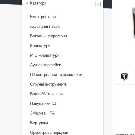
Категорії
Електрогітари
Акустичні гітари
Вокальні мікрофони
Клавіатури
MIDI-клавіатури
Аудіоінтерфейси
DJ контролери та комплекти
Струнні інструменти
Відео/AV мікшери
Навушники DJ
Змішувачі PA
Вертушки
Оркестрова перкусія