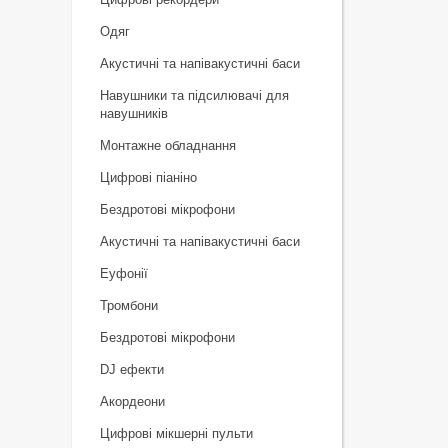
Одяг
Акустичні та напівакустичні баси
Навушники та підсилювачі для
навушників
Монтажне обладнання
Цифрові піаніно
Бездротові мікрофони
Акустичні та напівакустичні баси
Еуфонії
Тромбони
Бездротові мікрофони
DJ ефекти
Акордеони
Цифрові мікшерні пульти