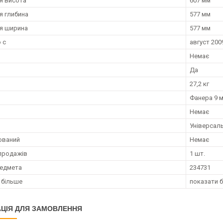
я висота
607 мм
я глибина
577 мм
я ширина
577 мм
 с
август 2009
Немає
Да
27,2 кг
Фанера 9 
Немає
Універсал
ований
Немає
продажів
1 шт.
редмета
234731
 більше
показати 
ЦІЯ ДЛЯ ЗАМОВЛЕННЯ