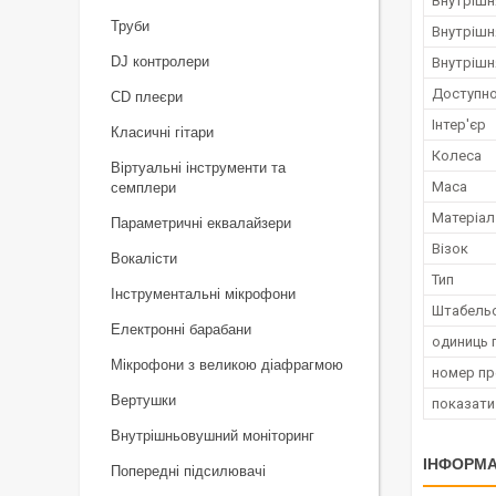
Внутрішн
Труби
Внутрішн
DJ контролери
Внутрішн
Доступно
CD плеєри
Інтер'єр
Класичні гітари
Колеса
Віртуальні інструменти та
Маса
семплери
Матеріал
Параметричні еквалайзери
Візок
Вокалісти
Тип
Інструментальні мікрофони
Штабель
Електронні барабани
одиниць 
Мікрофони з великою діафрагмою
номер п
Вертушки
показати
Внутрішньовушний моніторинг
ІНФОРМА
Попередні підсилювачі