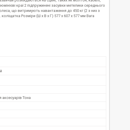
азвичай розкидаються на сцені, таких як молтон, кабелі,
юмінієві краї 2 підпружинені засувки метелики середнього
колеса, що витримують навантаження до 450 кг (2 з них з
 коліщатка Розміри (Ш x В x Г) 577 x 607 x 577 мм Вага
й
 аксесуарів Тона