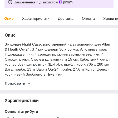
Замовлення під захистом
Опис
Характеристики
Доставка
Оплата
Умови п
Опис
Змішувач Flight Case, виготовлений на замовлення для Allen
& Heath Qu-24. З 7 мм фанери 30 x 30 мм. Алюмінієві краї.
Підкладка з піни. 4 середні пружинні засувки-метелики. 4
Складні ручки. Сталеві кулькові кути 15 см. Кабельний
канал
.
корпус Зовнішні
розміри
(ШxГxВ): прибл. 705 x 705 x 280 мм
Вага: прибл. 13 кг Вага з Qu-24: прибл. 27,6 кг Колір: фенол-
коричневий Зроблено в Німеччині
Приховати
Характеристики
Основні атрибути