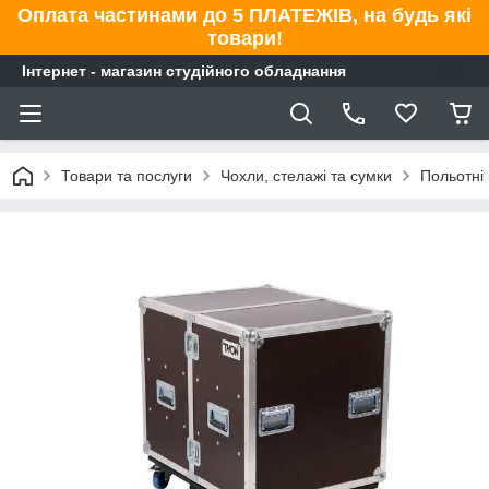
Оплата частинами до 5 ПЛАТЕЖІВ, на будь які
товари!
Інтернет - магазин студійного обладнання
Товари та послуги
Чохли, стелажі та сумки
Польотні