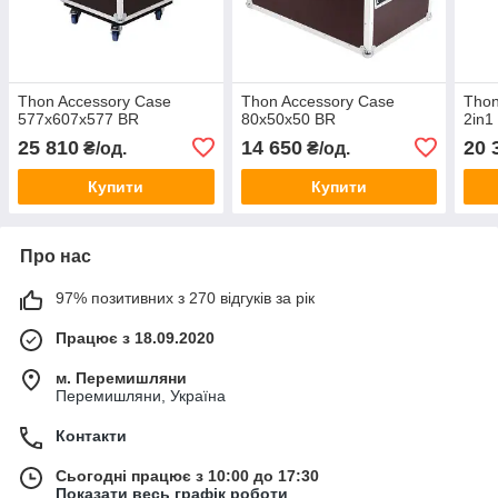
Thon Accessory Case
Thon Accessory Case
Tho
577x607x577 BR
80x50x50 BR
2in1
25 810
14 650
20 
₴/од.
₴/од.
Купити
Купити
Про нас
97% позитивних з 270 відгуків за рік
Працює з 18.09.2020
м. Перемишляни
Перемишляни, Україна
Контакти
Сьогодні працює з 10:00 до 17:30
Показати весь графік роботи