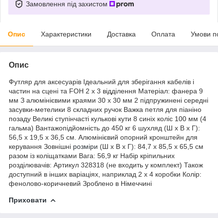
Замовлення під захистом
Опис
Характеристики
Доставка
Оплата
Умови п
Опис
Футляр для аксесуарів Ідеальний для зберігання кабелів і
частин на сцені та FOH 2 x 3 відділення Матеріал: фанера 9
мм З алюмінієвими краями 30 x 30 мм 2 підпружинені середні
засувки-метелики 8 складних ручок Важка петля для піаніно
позаду Великі ступінчасті кулькові кути 8 синіх коліс 100 мм (4
гальма) Вантажопідйомність до 450 кг 6 шухляд (Ш x В x Г):
56,5 x 19,5 x 36,5 см. Алюмінієвий опорний кронштейн для
керування Зовнішні
розміри
(Ш x В x Г): 84,7 х 85,5 х 65,5 см
разом із коліщатками Вага: 56,9 кг Набір кріпильних
розділювачів: Артикул 328318 (не входить у комплект) Також
доступний в інших варіаціях, наприклад 2 х 4 коробки Колір:
фенолово-коричневий Зроблено в Німеччині
Приховати