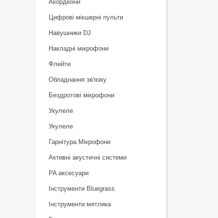
Акордеони
Цифрові мікшерні пульти
Навушники DJ
Накладні мікрофони
Флейти
Обладнання зв'язку
Бездротові мікрофони
Укулеле
Укулеле
Гарнітура Мікрофони
Активні акустичні системи
PA аксесуари
Інструменти Bluegrass
Інструменти мятлика