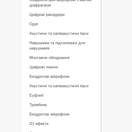
діафрагмою
Цифрові рекордери
Одяг
Акустичні та напівакустичні баси
Навушники та підсилювачі для
навушників
Монтажне обладнання
Цифрові піаніно
Бездротові мікрофони
Акустичні та напівакустичні баси
Еуфонії
Тромбони
Бездротові мікрофони
DJ ефекти