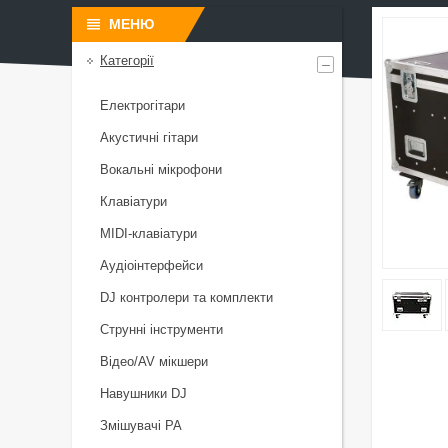
Категорії
Електрогітари
Акустичні гітари
Вокальні мікрофони
Клавіатури
MIDI-клавіатури
Аудіоінтерфейси
DJ контролери та комплекти
Струнні інструменти
Відео/AV мікшери
Навушники DJ
Змішувачі PA