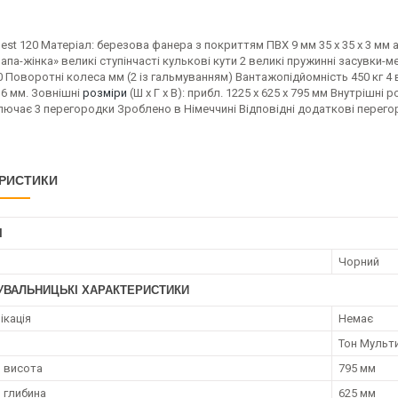
Chest 120 Матеріал: березова фанера з покриттям ПВХ 9 мм 35 x 35 x 3 м
апа-жінка» великі ступінчасті кулькові кути 2 великі пружинні засувки-
0 Поворотні колеса мм (2 із гальмуванням) Вантажопідйомність 450 кг 4
3,6 мм. Зовнішні
розміри
(Ш x Г x В): прибл. 1225 x 625 x 795 мм Внутрішні ро
ючає 3 перегородки Зроблено в Німеччині Відповідні додаткові перегоро
РИСТИКИ
І
Чорний
УВАЛЬНИЦЬКІ ХАРАКТЕРИСТИКИ
ікація
Немає
Тон Мульт
 висота
795 мм
 глибина
625 мм