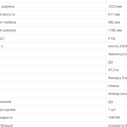
я ширина
1225 мм
я висота
611 мм
я глибина
582 мм
я ширина
1182 мм
д.)
0 ед.
 с
ілюль 2004
Змінне ро
Да
47,5 кг
Фанера 9 
Немає
Універсал
ований
Да
продажів
1 шт.
редмета
168189
 більше
показати 