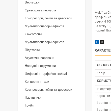
Вертушки
Оркестрова перкусія
Multiflex 
профіль «п
Компресори, гейти та деессери
ручки 4 10
на сітку 1
Мультипроцесори ефектів
чорний Вкл
Саксофони
Мультипроцесори ефектів
Підставки
ХАРАКТЕ
Акустичні барабани
ОСНОВН
Народні інструменти
Колір
Цифрові інтерфейсні кабелі
КОРИСТ
Концертні гітари
IP-сертиф
Компресори, гейти та деессери
варіанти
Навушники
Зовнішня
Труби
Зовнішня