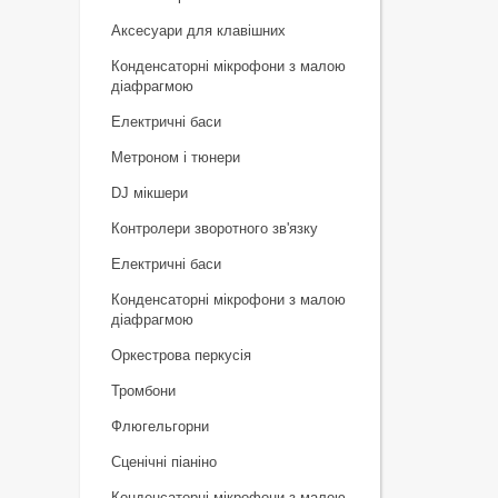
Аксесуари для клавішних
Конденсаторні мікрофони з малою
діафрагмою
Електричні баси
Метроном і тюнери
DJ мікшери
Контролери зворотного зв'язку
Електричні баси
Конденсаторні мікрофони з малою
діафрагмою
Оркестрова перкусія
Тромбони
Флюгельгорни
Сценічні піаніно
Конденсаторні мікрофони з малою