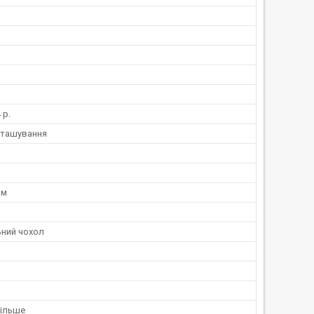
 р.
зташування
мм
ьний чохол
більше