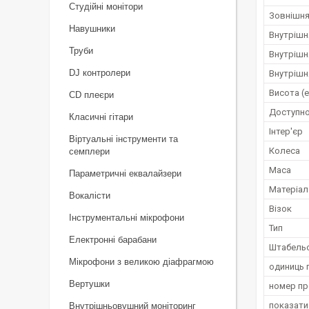
Студійні монітори
Зовнішн
Навушники
Внутрішн
Труби
Внутрішн
DJ контролери
Внутрішн
Висота (е
CD плеєри
Доступно
Класичні гітари
Інтер'єр
Віртуальні інструменти та
Колеса
семплери
Маса
Параметричні еквалайзери
Матеріал
Вокалісти
Візок
Інструментальні мікрофони
Тип
Електронні барабани
Штабель
Мікрофони з великою діафрагмою
одиниць 
Вертушки
номер п
показати
Внутрішньовушний моніторинг