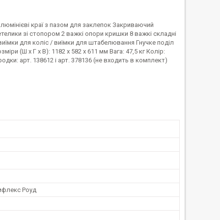
м алюмінієві краї з пазом для заклепок Закриваючий
метелики зі стопором 2 важкі опори кришки 8 важкі складні
 виїмки для коліс / виїмки для штабелювання Гнучке поділ
зміри (Ш x Г x В): 1182 x 582 x 611 мм Вага: 47,5 кг Колір:
дки: арт. 138612 і арт. 378136 (не входить в комплект)
ифлекс Роуд