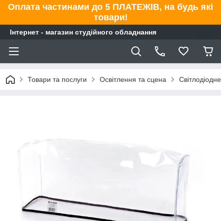
Оплата частинами до 5 ПЛАТЕЖІВ, на будь які
товари!
Інтернет - магазин студійного обладнання
Товари та послуги
Освітлення та сцена
Світлодіодне