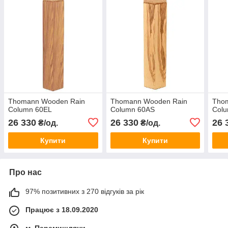
Thomann Wooden Rain
Thomann Wooden Rain
Tho
Column 60EL
Column 60AS
Col
26 330
26 330
26 
₴/од.
₴/од.
Купити
Купити
Про нас
97% позитивних з 270 відгуків за рік
Працює з 18.09.2020
м. Перемишляни