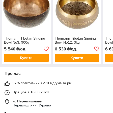
Thomann Tibetan Singing
Thomann Tibetan Singing
Thom
Bowl No3, 900g
Bowl No12, 3kg
Bowl
5 540
6 530
6 6
₴/од.
₴/од.
Купити
Купити
Про нас
97% позитивних з 270 відгуків за рік
Працює з 18.09.2020
м. Перемишляни
Перемишляни, Україна