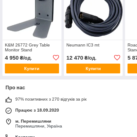
K&M 26772 Grey Table
Neumann IC3 mt
Road
Monitor Stand
Stan
4 950
12 470
5 8
₴/од.
₴/од.
Купити
Купити
Про нас
97% позитивних з 270 відгуків за рік
Працює з 18.09.2020
м. Перемишляни
Перемишляни, Україна
Контакти