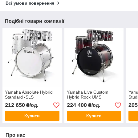
Всі умови повернення
Подібні товари компанії
Yamaha Absolute Hybrid
Yamaha Live Custom
Yama
Standard -SLS
Hybrid Rock UMS
Stud
212 650
224 400
205
₴/од.
₴/од.
Купити
Купити
Про нас