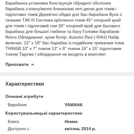
Барабанна установка Конструкція гібридної оболонки
барабана з клену/венге Алюмінієві литі диски для
томів
і
підлогових томів Дерев’яні обідки для бас-барабана Вуха з
гачками ТАК III Система
кріплення
томів 45° опорний край
для томів / підлоговий том 30° опорний край для басового
барабана для більшої глибини та басу Головки барабанів
Remo
Обладнання
: хром Колір: Autumn Red (-RAU) Набір
включає: 22" x 18" бас-барабан із подвійним тримачем тома
TH945B 10" x 7" томом 12" x 8" томом 16" x 15" підлоговим
томом Тарілки / обладнання не входять в комплект
Приховати
Характеристики
Основні атрибути
Виробник
YAMAHA
Користувальницькі характеристики
Блиск
Немає
Доступно с
квітень 2014 р.