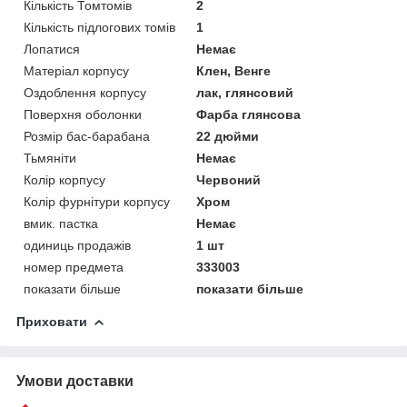
Кількість Томтомів
2
Кількість підлогових томів
1
Лопатися
Немає
Матеріал корпусу
Клен, Венге
Оздоблення корпусу
лак, глянсовий
Поверхня оболонки
Фарба глянсова
Розмір бас-барабана
22 дюйми
Тьмяніти
Немає
Колір корпусу
Червоний
Колір фурнітури корпусу
Хром
вмик. пастка
Немає
одиниць продажів
1 шт
номер предмета
333003
показати більше
показати більше
Приховати
Умови доставки