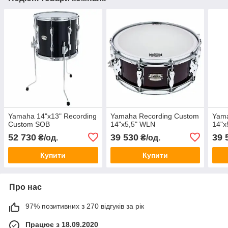
Yamaha 14"x13" Recording
Yamaha Recording Custom
Yama
Custom SOB
14"x5,5" WLN
14"x
52 730
39 530
39 
₴/од.
₴/од.
Купити
Купити
Про нас
97% позитивних з 270 відгуків за рік
Працює з 18.09.2020