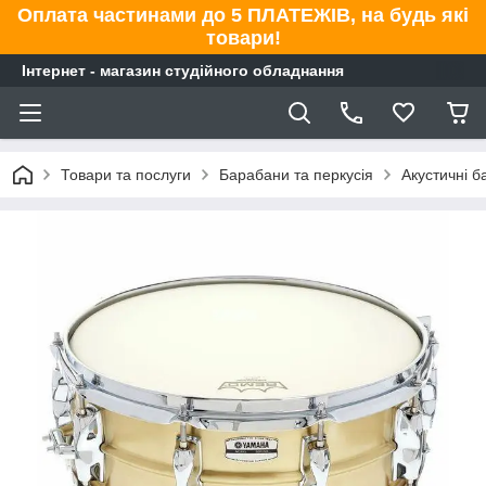
Оплата частинами до 5 ПЛАТЕЖІВ, на будь які
товари!
Інтернет - магазин студійного обладнання
Товари та послуги
Барабани та перкусія
Акустичні 