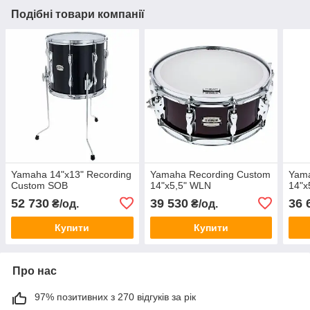
Подібні товари компанії
Yamaha 14"x13" Recording
Yamaha Recording Custom
Yama
Custom SOB
14"x5,5" WLN
14"x
52 730
39 530
36 
₴/од.
₴/од.
Купити
Купити
Про нас
97% позитивних з 270 відгуків за рік