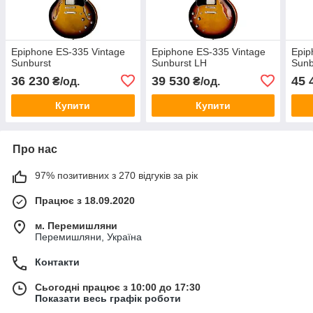
Epiphone ES-335 Vintage
Epiphone ES-335 Vintage
Epip
Sunburst
Sunburst LH
Sunb
36 230
39 530
45 
₴/од.
₴/од.
Купити
Купити
Про нас
97% позитивних з 270 відгуків за рік
Працює з 18.09.2020
м. Перемишляни
Перемишляни, Україна
Контакти
Сьогодні працює з 10:00 до 17:30
Показати весь графік роботи