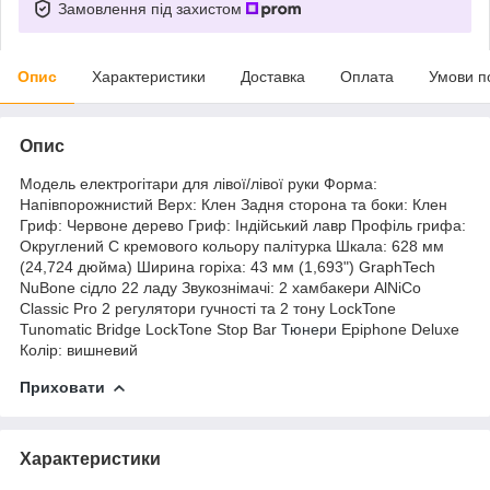
Замовлення під захистом
Опис
Характеристики
Доставка
Оплата
Умови п
Опис
Модель електрогітари для лівої/лівої руки Форма:
Напівпорожнистий Верх: Клен Задня сторона та боки: Клен
Гриф: Червоне дерево Гриф: Індійський лавр Профіль грифа:
Округлений C кремового кольору палітурка Шкала: 628 мм
(24,724 дюйма) Ширина горіха: 43 мм (1,693") GraphTech
NuBone сідло 22 ладу Звукознімачі: 2 хамбакери AlNiCo
Classic Pro 2 регулятори гучності та 2 тону LockTone
Tunomatic Bridge LockTone Stop Bar
Тюнери
Epiphone Deluxe
Колір: вишневий
Приховати
Характеристики