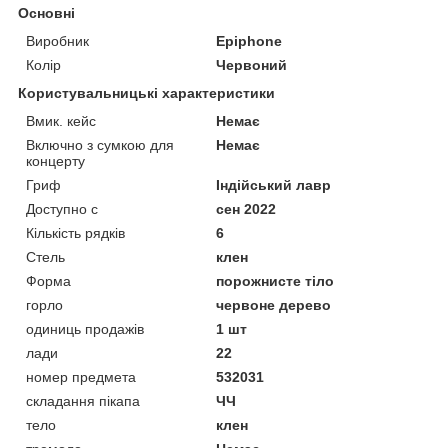
Основні
Виробник
Epiphone
Колір
Червоний
Користувальницькі характеристики
Вмик. кейс
Немає
Включно з сумкою для
Немає
концерту
Гриф
Індійський лавр
Доступно с
сен 2022
Кількість рядків
6
Стель
клен
Форма
порожнисте тіло
горло
червоне дерево
одиниць продажів
1 шт
лади
22
номер предмета
532031
складання пікапа
ЧЧ
тело
клен