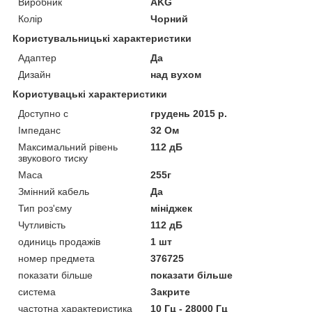
Виробник
AKG
Колір
Чорний
Користувальницькі характеристики
Адаптер
Да
Дизайн
над вухом
Користувацькi характеристики
Доступно с
грудень 2015 р.
Імпеданс
32 Ом
Максимальний рівень
112 дБ
звукового тиску
Маса
255г
Змінний кабель
Да
Тип роз'єму
мініджек
Чутливість
112 дБ
одиниць продажів
1 шт
номер предмета
376725
показати більше
показати більше
система
Закрите
частотна характеристика
10 Гц - 28000 Гц