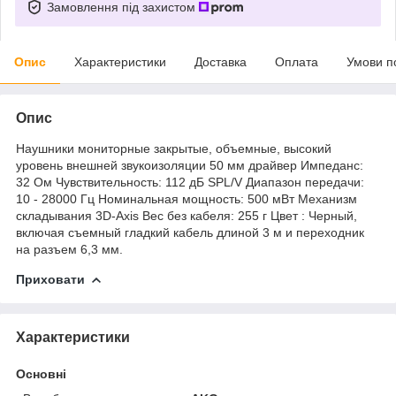
Замовлення під захистом
Опис
Характеристики
Доставка
Оплата
Умови п
Опис
Наушники мониторные закрытые, объемные, высокий
уровень внешней звукоизоляции 50 мм драйвер Импеданс:
32 Ом Чувствительность: 112 дБ SPL/V Диапазон передачи:
10 - 28000 Гц Номинальная мощность: 500 мВт Механизм
складывания 3D-Axis Вес без кабеля: 255 г Цвет : Черный,
включая съемный гладкий кабель длиной 3 м и переходник
на разъем 6,3 мм.
Приховати
Характеристики
Основні