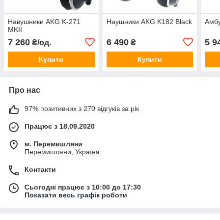
Навушники AKG K-271
Наушники AKG K182 Black
Амб
MKII
7 260
6 490
5 9
₴/од.
₴
Купити
Купити
Про нас
97% позитивних з 270 відгуків за рік
Працює з 18.09.2020
м. Перемишляни
Перемишляни, Україна
Контакти
Сьогодні працює з 10:00 до 17:30
Показати весь графік роботи