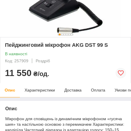
Пейджинговий мікрофон AKG DST 99 S
В наявності
Код: 257909
Роздріб
11 550
₴/од.
Опис
Характеристики
Доставка
Оплата
Умови п
Опис
Мікрофон для сповіщень із динамічним мікрофоном «гусяча
шия» та настільною основою з перемикачем Характеристики:
кардіоїда Частотний діапазон із адаптацією голосу: 150–15