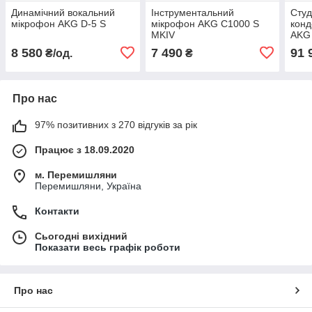
Динамічний вокальний
Інструментальний
Студ
мікрофон AKG D-5 S
мікрофон AKG C1000 S
конд
MKIV
AKG
pair 
8 580
7 490
91 
₴/од.
₴
Про нас
97% позитивних з 270 відгуків за рік
Працює з 18.09.2020
м. Перемишляни
Перемишляни, Україна
Контакти
Сьогодні вихідний
Показати весь графік роботи
Про нас