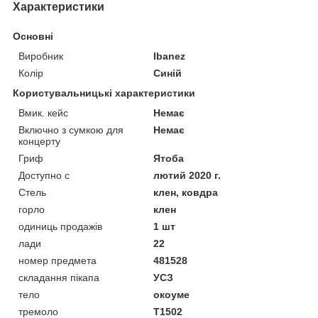
Характеристики
Основні
Виробник
Ibanez
Колір
Синій
Користувальницькі характеристики
Вмик. кейс
Немає
Включно з сумкою для
Немає
концерту
Гриф
Ятоба
Доступно с
лютий 2020 г.
Стель
клен, ковдра
горло
клен
одиниць продажів
1 шт
лади
22
номер предмета
481528
складання пікапа
УСЗ
тело
окоуме
тремоло
Т1502