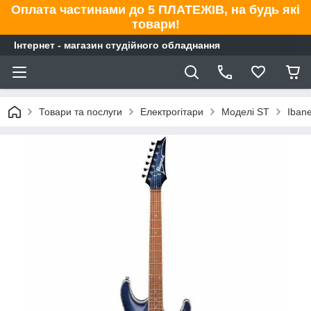
Оплата частинами до 5 ПЛАТЕЖІВ, на будь які
товари!
Інтернет - магазин студійного обладнання
Товари та послуги
Електрогітари
Моделі ST
Iban