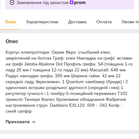
Замовлення під захистом
Опис
Характеристики
Доставка
Оплата
Умови п
Опис
Корпус електрогітари: Окуме Верх: стьобаний клен,
закріплений на болтах Гриф: клен Накладка на грифі: вставки
на грифі Jatoba Abalone Dot Профіль грифа: SA (товщина 1-го
ладу 20 мм / товщина 12-го лада 22 мм) Масштаб: 648 мм
Радіус накладки грифа: 305 мм Ширина гайки: 42 мм 22
середніх ладу Звукознімач: 1 Quantum хамбакер (бридж) і 2
одиночних котушки роздільної здатності (середній і нек) 1
регулятор гучності і 1 тембру 5-позиційний перемикач T102
тремоло
Тюнери
Ibanez Хромоване
обладнання
Фабричне
настроювання струн: Daddario EXL120 .009 - .042 Колір :
синій сапфір
Приховати