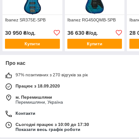
Ibanez SR375E-SPB
Ibanez RG450QMB-SPB
Iba
30 950
36 630
28 
₴/од.
₴/од.
Купити
Купити
Про нас
97% позитивних з 270 відгуків за рік
Працює з 18.09.2020
м. Перемишляни
Перемишляни, Україна
Контакти
Сьогодні працює з 10:00 до 17:30
Показати весь графік роботи