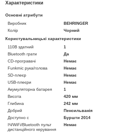
Характеристики
Основні атрибути
Виробник
BEHRINGER
Колір
Чорний
Користувальницькі характеристики
110В здатний
1
Bluetooth грати
Да
CD-програвачі
Немає
Funkmic рука/голова
Немає
SD-плеєр
Немає
USB-плеєри
Немає
Акумуляторна батарея
1
Висота
420 мм
Глибина
242 мм
Добрий
Пенсильванія
Доступно с
Буршти 2014
ІЧ/WiFi/Bluetooth пульт
Немає
дистанційного керування