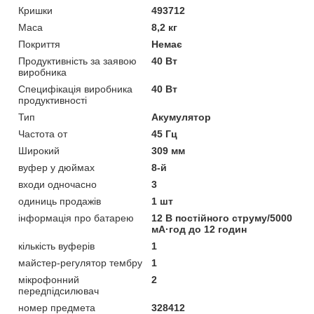
Кришки
493712
Маса
8,2 кг
Покриття
Немає
Продуктивність за заявою
40 Вт
виробника
Специфікація виробника
40 Вт
продуктивності
Тип
Акумулятор
Частота от
45 Гц
Широкий
309 мм
вуфер у дюймах
8-й
входи одночасно
3
одиниць продажів
1 шт
інформація про батарею
12 В постійного струму/5000
мА·год до 12 годин
кількість вуферів
1
майстер-регулятор тембру
1
мікрофонний
2
передпідсилювач
номер предмета
328412