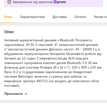
Замовлення під захистом
Опис
Характеристики
Доставка
Оплата
Умови п
Опис
Активний акумуляторний динамік з Bluetooth Потужність
підсилювача: 40 Вт 2-смуговий: 8" низькочастотний динамік,
1" високочастотний динамік Діапазон частот: 45 - 18000 Гц із
вбудованою акумуляторною батареєю Можливість роботи від
батареї до 12 годин 2 мікрофонні входи AUX вхід для
зовнішнього програвача компакт-дисків Bluetooth 3,0 35 мм
фланець для штатива
Розміри
(В x Ш x Г): 420 x 309 x 242 мм
Вага: 8,2 кг із додатковим підключенням до бездротової
системи Behringer, включно з сумкою для кабелю та
мікрофона: артикул 493712 (не входить до комплекту) обсяг
поставки)
Приховати