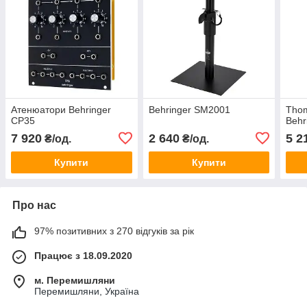
Атенюатори Behringer
Behringer SM2001
Tho
CP35
Behr
7 920
2 640
5 2
₴/од.
₴/од.
Купити
Купити
Про нас
97% позитивних з 270 відгуків за рік
Працює з 18.09.2020
м. Перемишляни
Перемишляни, Україна