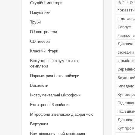
одиниць 
Студійні монітори
показати
Навушники
підставк
Труби
Корпус
DJ контролери
низькоча
CD плеєри
Диапазон 
Класичні гітари
середній
Віртуальні інструменти та
кількість
семплери
Середньо
Параметричні еквалайзери
Звуковий
Вокалісти
Імпеданс
Кут випр
Інструментальні мікрофони
Під'єдна
Електронні барабани
Під'єднан
Мікрофони з великою діафрагмою
Диапазон 
Вертушки
Кут пром
Внутрішньовушний моніторинг