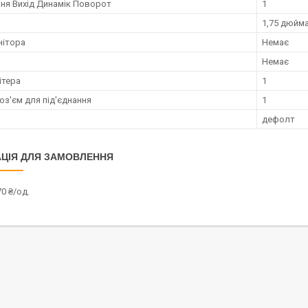
ння Вихід Динамік Поворот
1
1,75 дюйм
нітора
Немає
Немає
ітера
1
оз'єм для під'єднання
1
дефолт
ЦІЯ ДЛЯ ЗАМОВЛЕННЯ
0 ₴/од.