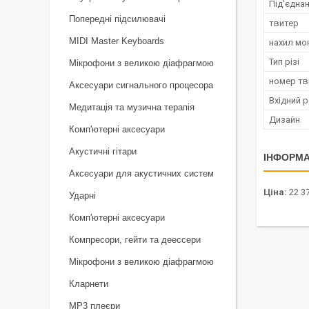
Під'єдна
Попередні підсилювачі
твитер
MIDI Master Keyboards
нахил мо
Тип різі
Мікрофони з великою діафрагмою
номер тв
Аксесуари сигнального процесора
Вхідний р
Медитація та музична терапія
Дизайн
Комп'ютерні аксесуари
Акустичні гітари
ІНФОРМА
Аксесуари для акустичних систем
Ціна:
22 37
Ударні
Комп'ютерні аксесуари
Компресори, гейти та деессери
Мікрофони з великою діафрагмою
Кларнети
MP3 плеєри