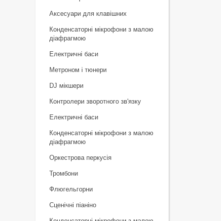
Аксесуари для клавішних
Конденсаторні мікрофони з малою
діафрагмою
Електричні баси
Метроном і тюнери
DJ мікшери
Контролери зворотного зв'язку
Електричні баси
Конденсаторні мікрофони з малою
діафрагмою
Оркестрова перкусія
Тромбони
Флюгельгорни
Сценічні піаніно
Конденсаторні мікрофони з малою