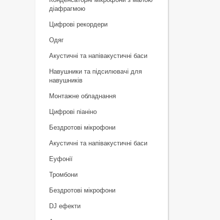
діафрагмою
Цифрові рекордери
Одяг
Акустичні та напівакустичні баси
Навушники та підсилювачі для
навушників
Монтажне обладнання
Цифрові піаніно
Бездротові мікрофони
Акустичні та напівакустичні баси
Еуфонії
Тромбони
Бездротові мікрофони
DJ ефекти