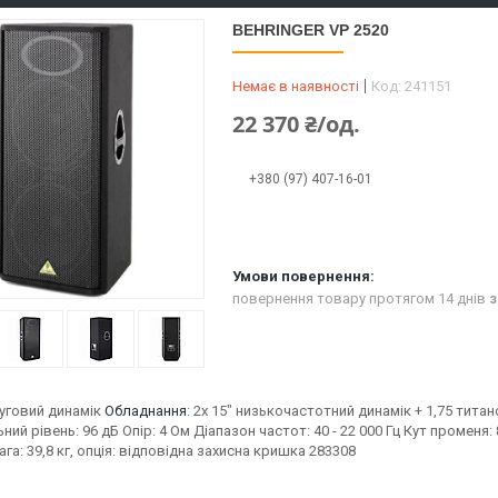
BEHRINGER VP 2520
Немає в наявності
Код:
241151
22 370 ₴/од.
+380 (97) 407-16-01
повернення товару протягом 14 днів
з
говий динамік
Обладнання
: 2x 15" низькочастотний динамік + 1,75 титан
ий рівень: 96 дБ Опір: 4 Ом Діапазон частот: 40 - 22 000 Гц Кут променя: 8
вага: 39,8 кг, опція: відповідна захисна кришка 283308