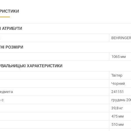
РИСТИКИ
І АТРИБУТИ
к
BEHRINGE
НІ РОЗМІРИ
1065 мм
УВАЛЬНИЦЬКІ ХАРАКТЕРИСТИКИ
Твітер
Чорний
редмета
241151
 с
грудень 20
39,8 кг
475 мм
510 мм