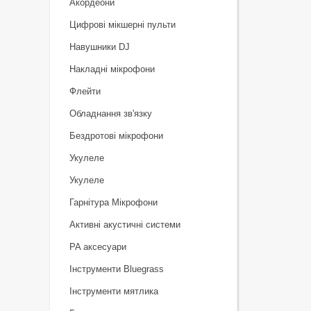
Акордеони
Цифрові мікшерні пульти
Навушники DJ
Накладні мікрофони
Флейти
Обладнання зв'язку
Бездротові мікрофони
Укулеле
Укулеле
Гарнітура Мікрофони
Активні акустичні системи
PA аксесуари
Інструменти Bluegrass
Інструменти мятлика