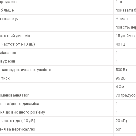
продажів
1 шт
 більше
показати 
а фланець
Немає
повсть/де
стотний динамік
15 дюймів
частот от (-10 дБ)
40 Гц
 діапазон
1
 вуферів
1
ваквадратична потужність
500 Вт
 тиск
96 дБ
4 Ом
омінювання Hor
70 градус
ння вхідного динаміка
1
ня до вихідного роз'єму
1
частот до (-10 дБ)
20 кГц
еня за вертикаллю
50°