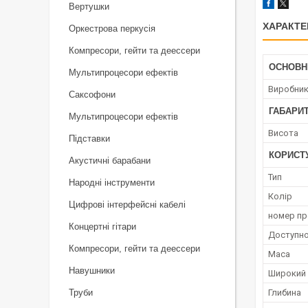
Вертушки
ХАРАКТЕ
Оркестрова перкусія
Компресори, гейти та деессери
ОСНОВН
Мультипроцесори ефектів
Виробни
Саксофони
ГАБАРИТ
Мультипроцесори ефектів
Висота
Підставки
КОРИСТ
Акустичні барабани
Тип
Народні інструменти
Колір
Цифрові інтерфейсні кабелі
номер п
Концертні гітари
Доступно
Компресори, гейти та деессери
Маса
Навушники
Широкий
Труби
Глибина