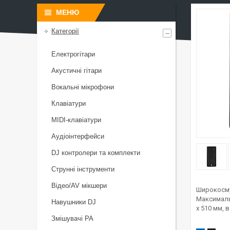
Категорії
Електрогітари
Акустичні гітари
Вокальні мікрофони
Клавіатури
MIDI-клавіатури
Аудіоінтерфейси
DJ контролери та комплекти
Струнні інструменти
Відео/AV мікшери
Широкосму
Максимальн
Навушники DJ
x 510 мм, 
Змішувачі PA