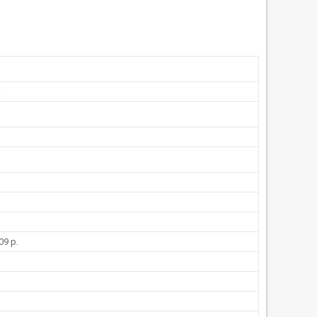
R
09 р.