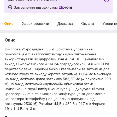
Замовлення під захистом
Опис
Характеристики
Доставка
Оплата
Умови п
Опис
Цифрова 24-розрядна / 96 кГц система управління
гучномовцем 3 аналогових входу - один також можна
використовувати як цифровий вхід AES/EBU 6 аналогових
виходів Високоякісного AKM 24-розрядного / 96 кГц A/D і D/A
перетворювача Широкий вибір Еквалайзери та затримки для
кожного входу та виходу коротка затримка
11
,64 мс максимум
на вихід можлива довга затримка 582,25 мс (= приблизно 200
м) на вихід можливий «нульовий» обмежувач атаки
надзвичайно гнучкі вихідні конфігурації індивідуальні типи
кросоверних фільтрів можлива конфігурація за допомогою
конвертера інтерфейсу ( опціонально доступний під
артикулом 253016)
Розміри
: 44,5 x 482,6 x 217 мм Формат:
19" / 1 U Вага: 3 кг