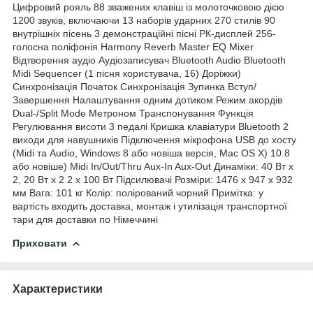
Цифровий рояль
88 зважених клавіш із молоточковою дією
1200 звуків, включаючи 13 наборів ударних 270 стилів 90
внутрішніх пісень 3 демонстраційні пісні РК-дисплей 256-
голосна поліфонія Harmony Reverb Master EQ Mixer
Відтворення аудіо Аудіозаписувач Bluetooth Audio Bluetooth
Midi Sequencer (1 пісня користувача, 16) Доріжки)
Синхронізація Початок Синхронізація Зупинка Вступ/
Завершення Налаштування одним дотиком Режим акордів
Dual-/Split Mode Метроном Транспонування Функція
Регулювання висоти 3 педалі
Кришка клавіатури
Bluetooth 2
виходи для навушників Підключення мікрофона USB до хосту
(Midi та Audio, Windows 8 або новіша версія, Mac OS X) 10.8
або новіше) Midi In/Out/Thru Aux-In Aux-Out Динаміки: 40 Вт x
2, 20 Вт x 2 2 x 100 Вт Підсилювачі
Розміри
: 1476 x 947 x 932
мм Вага: 101 кг Колір: полірований чорний Примітка: у
вартість входить доставка, монтаж і утилізація транспортної
тари для доставки по Німеччині
Приховати
Характеристики