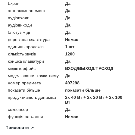
Екран
Да
автоакомпанемент
Да
аудіовходи
Да
аудіовиходи
Да
блютуз міді
Да
дерев'яна клавіатура
Немає
одиниць продажів
1 шт
кількість звуків
1200
кришка клавіатури
Да
мідіінтерфейс
ВХОД/ВЫХОД/ПРОХОД
моделювання точки тиску
Да
номер предмета
497298
показати більше
показати більше
продуктивність динаміка
2x 40 Вт + 2x 20 Вт + 2x 100
Вт
секвенсор
Да
функція навчання
Немає
Приховати