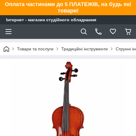
Оплата частинами до 5 ПЛАТЕЖІВ, на будь які
товари!
Інтернет - магазин студійного обладнання
Товари та послуги
Традиційні інструменти
Струнні і