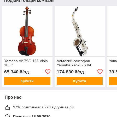
Подібні товари компанії
Yamaha VA 7SG 165 Viola
Альтовий саксофон
Yama
16.5"
Yamaha YAS-62S 04
65 340
174 830
39 
₴/од.
₴/од.
Купити
Купити
Про нас
97% позитивних з 270 відгуків за рік
Працює з 18.09.2020