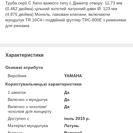
Труба серії C Xeno важкого типу L Діаметр отвору:
11
,73 мм
(0,462 дюйма) цільний золотий латунний дзвін Ø: 123 мм
(4,875 дюйма) Монель, лаковані клапани, включаючи
мундштук TR 16C4 і подвійний футляр TRC-800E з ременями
для рюкзака
Характеристики
Основні атрибути
Виробник
YAMAHA
Користувальницькі характеристики
1 шматок
Да
Включно з мундштук
Да
Включно з чохолом/
Да
чохолом для концерту
Доступно с
іюль 2015 р.
Матеріал мундштука
Латунь
буріння
Великий