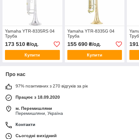
Yamaha YTR-8335RS 04
Yamaha YTR-8335G 04
Yam
Труба
Труба
Тру
173 510
155 690
191
₴/од.
₴/од.
Купити
Купити
Про нас
97% позитивних з 270 відгуків за рік
Працює з 18.09.2020
м. Перемишляни
Перемишляни, Україна
Контакти
Сьогодні вихідний