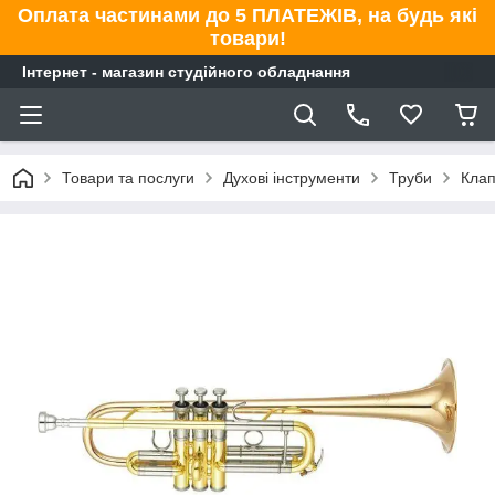
Оплата частинами до 5 ПЛАТЕЖІВ, на будь які
товари!
Інтернет - магазин студійного обладнання
Товари та послуги
Духові інструменти
Труби
Клап