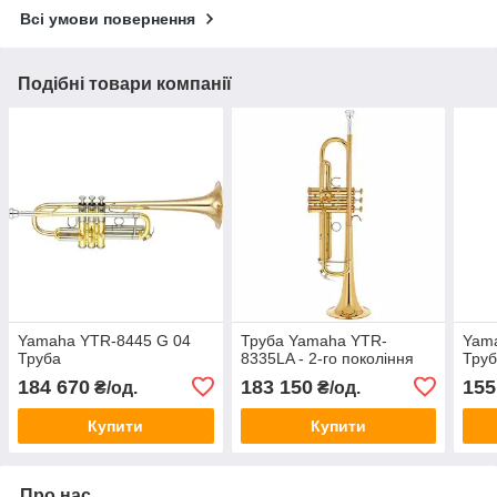
Всі умови повернення
Подібні товари компанії
Yamaha YTR-8445 G 04
Труба Yamaha YTR-
Yam
Труба
8335LA - 2-го покоління
Тру
184 670
183 150
155
₴/од.
₴/од.
Купити
Купити
Про нас