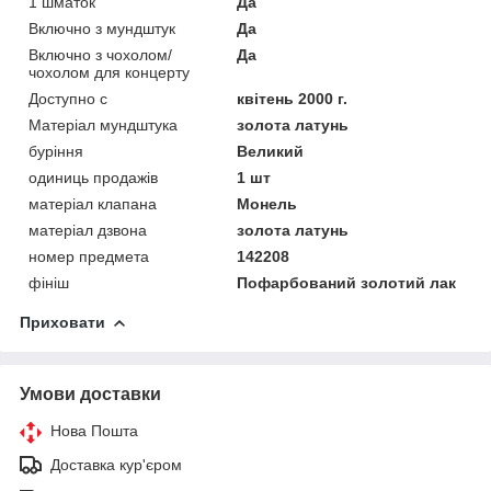
1 шматок
Да
Включно з мундштук
Да
Включно з чохолом/
Да
чохолом для концерту
Доступно с
квітень 2000 г.
Матеріал мундштука
золота латунь
буріння
Великий
одиниць продажів
1 шт
матеріал клапана
Монель
матеріал дзвона
золота латунь
номер предмета
142208
фініш
Пофарбований золотий лак
Приховати
Умови доставки
Нова Пошта
Доставка кур'єром