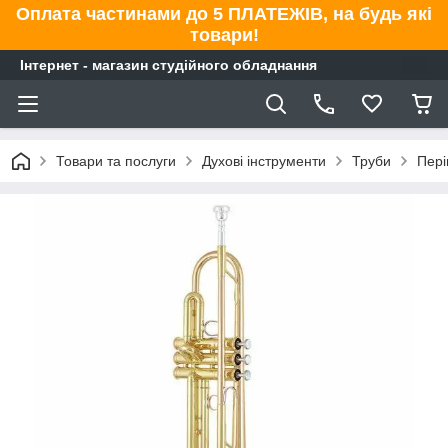
Оплата частинами до 5 ПЛАТЕЖІВ, на будь які
товари!
Інтернет - магазин студійного обладнання
Товари та послуги
Духові інструменти
Труби
Пері