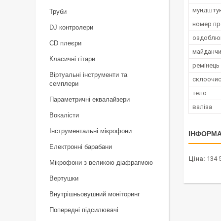
мундшту
Труби
номер п
DJ контролери
оздоблюв
CD плеєри
майданчи
Класичні гітари
ремінець
Віртуальні інструменти та
склоочис
семплери
тело
Параметричні еквалайзери
валіза
Вокалісти
Інструментальні мікрофони
ІНФОРМА
Електронні барабани
Ціна:
134 5
Мікрофони з великою діафрагмою
Вертушки
Внутрішньовушний моніторинг
Попередні підсилювачі