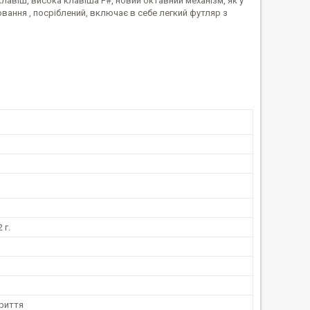
лавіш, висока клавіша F#, новий октавний механізм, як у
ювання , посріблений, включає в себе легкий футляр з
 г.
криття