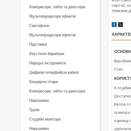
Альт-саксо
серії 62, 
Компресори, гейти та деессери
лямками д
Мультипроцесори ефектів
Саксофони
ХАРАКТЕ
Мультипроцесори ефектів
Підставки
ОСНОВН
Акустичні барабани
Виробни
Народні інструменти
Стан
Цифрові інтерфейсні кабелі
КОРИСТ
Концертні гітари
S-подібн
Компресори, гейти та деессери
Доступно
Навушники
Валіза з
Труби
гравюра
Студійні монітори
одиниць 
Навушники
закінчити