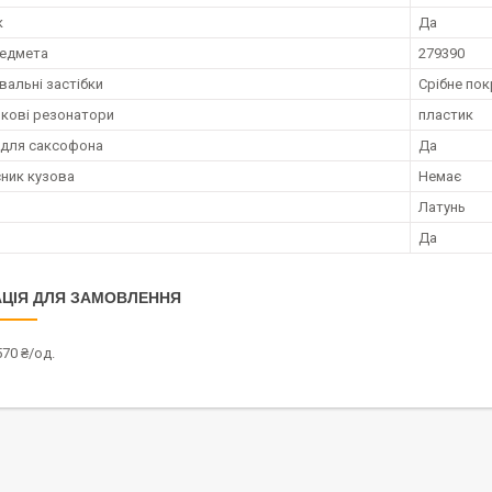
к
Да
редмета
279390
альні застібки
Срібне по
кові резонатори
пластик
 для саксофона
Да
ник кузова
Немає
Латунь
Да
ЦІЯ ДЛЯ ЗАМОВЛЕННЯ
70 ₴/од.