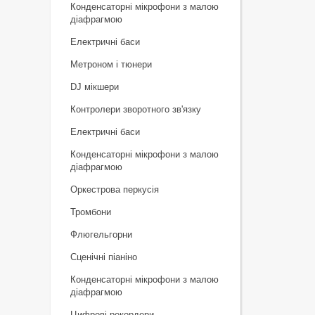
Конденсаторні мікрофони з малою
діафрагмою
Електричні баси
Метроном і тюнери
DJ мікшери
Контролери зворотного зв'язку
Електричні баси
Конденсаторні мікрофони з малою
діафрагмою
Оркестрова перкусія
Тромбони
Флюгельгорни
Сценічні піаніно
Конденсаторні мікрофони з малою
діафрагмою
Цифрові рекордери