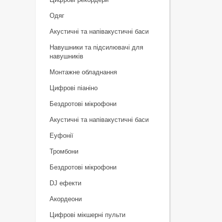
Одяг
Акустичні та напівакустичні баси
Навушники та підсилювачі для
навушників
Монтажне обладнання
Цифрові піаніно
Бездротові мікрофони
Акустичні та напівакустичні баси
Еуфонії
Тромбони
Бездротові мікрофони
DJ ефекти
Акордеони
Цифрові мікшерні пульти