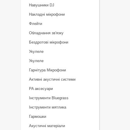
Навушники DJ
Накладні мікрофони
Флейти
Обладнання зв'язку
Бездротові мікрофони
Укулеле
Укулеле
Гарнітура Мікрофони
Активні акустичні системи
PA аксесуари
Інструменти Bluegrass
Інструменти мятлика
Гармошки
Акустичні матеріали