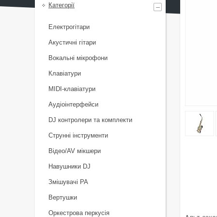
Категорії
Електрогітари
Акустичні гітари
Вокальні мікрофони
Клавіатури
MIDI-клавіатури
Аудіоінтерфейси
DJ контролери та комплекти
Струнні інструменти
Відео/AV мікшери
Навушники DJ
Змішувачі PA
Вертушки
Оркестрова перкусія