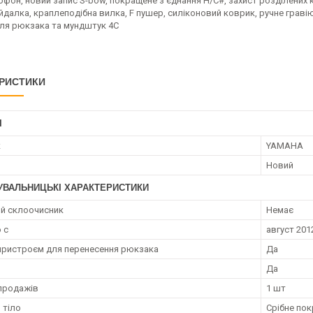
фон, новий запис S-bow, покращене з’єднання H/C#, захист розділених к
гойдалка, краплеподібна вилка, F пушер, силіконовий коврик, ручне граві
ля рюкзака та мундштук 4C
РИСТИКИ
І
к
YAMAHA
Новий
УВАЛЬНИЦЬКІ ХАРАКТЕРИСТИКИ
ий склоочисник
Немає
 с
август 2012
 пристроєм для перенесення рюкзака
Да
Да
продажів
1 шт
 тіло
Срібне по