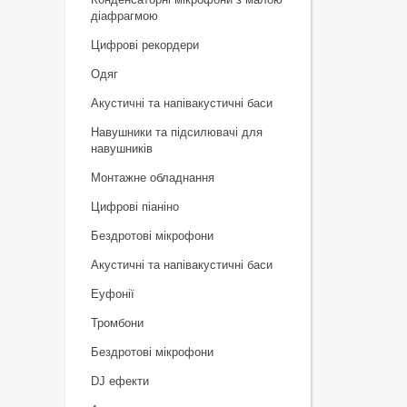
діафрагмою
Цифрові рекордери
Одяг
Акустичні та напівакустичні баси
Навушники та підсилювачі для
навушників
Монтажне обладнання
Цифрові піаніно
Бездротові мікрофони
Акустичні та напівакустичні баси
Еуфонії
Тромбони
Бездротові мікрофони
DJ ефекти