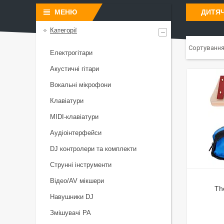
ДИТЯЧ
Категорії
Електрогітари
Акустичні гітари
Вокальні мікрофони
Клавіатури
MIDI-клавіатури
Аудіоінтерфейси
DJ контролери та комплекти
Струнні інструменти
Відео/AV мікшери
Th
Навушники DJ
Змішувачі PA