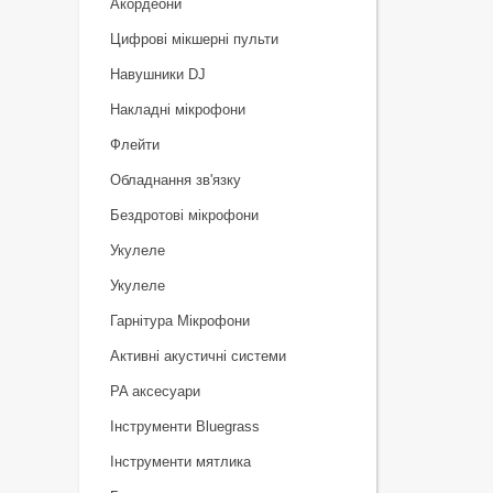
Акордеони
Цифрові мікшерні пульти
Навушники DJ
Накладні мікрофони
Флейти
Обладнання зв'язку
Бездротові мікрофони
Укулеле
Укулеле
Гарнітура Мікрофони
Активні акустичні системи
PA аксесуари
Інструменти Bluegrass
Інструменти мятлика