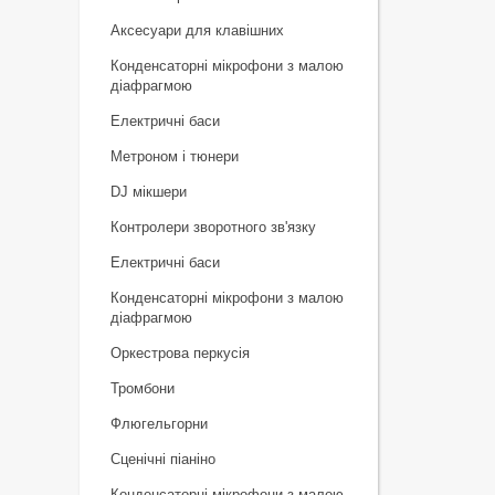
Аксесуари для клавішних
Конденсаторні мікрофони з малою
діафрагмою
Електричні баси
Метроном і тюнери
DJ мікшери
Контролери зворотного зв'язку
Електричні баси
Конденсаторні мікрофони з малою
діафрагмою
Оркестрова перкусія
Тромбони
Флюгельгорни
Сценічні піаніно
Конденсаторні мікрофони з малою