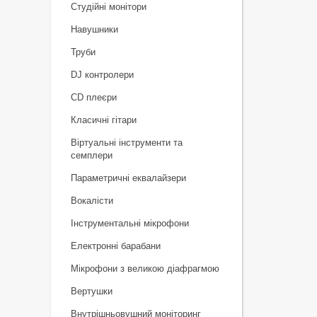
Студійні монітори
Навушники
Труби
DJ контролери
CD плеєри
Класичні гітари
Віртуальні інструменти та
семплери
Параметричні еквалайзери
Вокалісти
Інструментальні мікрофони
Електронні барабани
Мікрофони з великою діафрагмою
Вертушки
Внутрішньовушний моніторинг