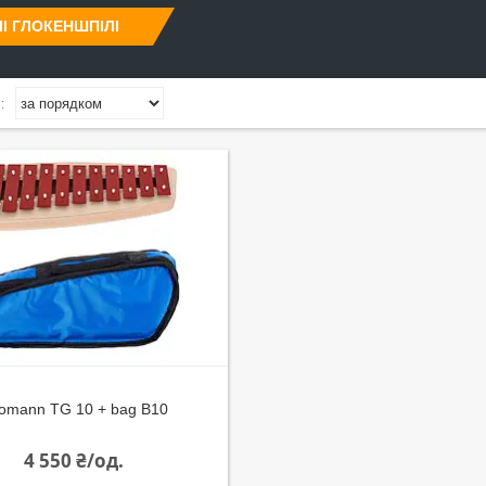
І ГЛОКЕНШПІЛІ
omann TG 10 + bag B10
4 550 ₴/од.