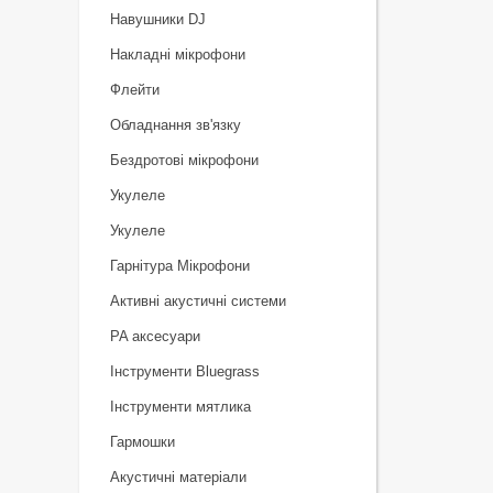
Навушники DJ
Накладні мікрофони
Флейти
Обладнання зв'язку
Бездротові мікрофони
Укулеле
Укулеле
Гарнітура Мікрофони
Активні акустичні системи
PA аксесуари
Інструменти Bluegrass
Інструменти мятлика
Гармошки
Акустичні матеріали