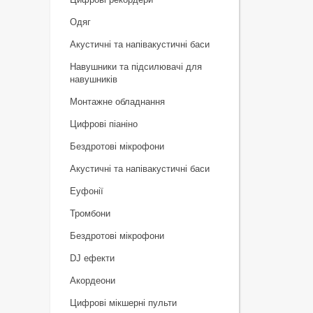
Одяг
Акустичні та напівакустичні баси
Навушники та підсилювачі для
навушників
Монтажне обладнання
Цифрові піаніно
Бездротові мікрофони
Акустичні та напівакустичні баси
Еуфонії
Тромбони
Бездротові мікрофони
DJ ефекти
Акордеони
Цифрові мікшерні пульти