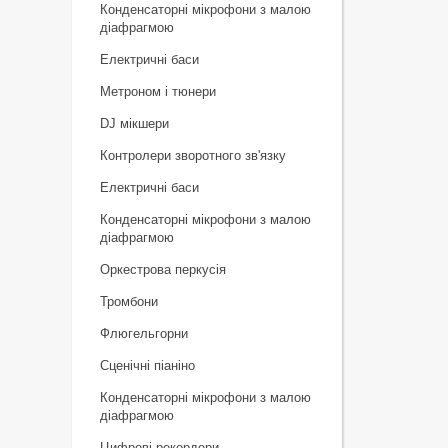
Конденсаторні мікрофони з малою
діафрагмою
Електричні баси
Метроном і тюнери
DJ мікшери
Контролери зворотного зв'язку
Електричні баси
Конденсаторні мікрофони з малою
діафрагмою
Оркестрова перкусія
Тромбони
Флюгельгорни
Сценічні піаніно
Конденсаторні мікрофони з малою
діафрагмою
Цифрові рекордери