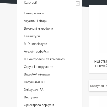
Категорії
Електрогітари
Акустичні гітари
Вокальні мікрофони
Клавіатури
MIDI-клавіатури
Аудіоінтерфейси
DJ контролери та комплекти
ІНШІ СТІ
ПЕРКУСІ
Струнні інструменти
Відео/AV мікшери
Навушники DJ
Змішувачі PA
Вертушки
Оркестрова перкусія